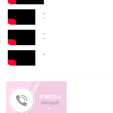
...
...
...
...
...