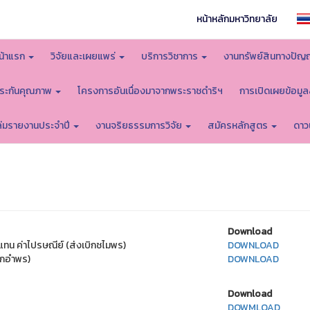
หน้าหลักมหาวิทยาลัย
น้าแรก
วิจัยและเผยแพร่
บริการวิชาการ
งานทรัพย์สินทางปัญ
ระกันคุณภาพ
โครงการอันเนื่องมาจากพระราชดำริฯ
การเปิดเผยข้อมู
ล่มรายงานประจำปี
งานจริยธรรมการวิจัย
สมัครหลักสูตร
ดาว
Download
แทน ค่าไปรษณีย์ (ส่งเบิกชไมพร)
DOWNLOAD
บิกอำพร)
DOWNLOAD
Download
DOWMLOAD