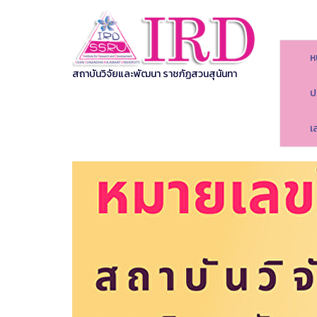
ห
สถาบันวิจัยและพัฒนา ราชภัฏสวนสุนันทา
ป
เ