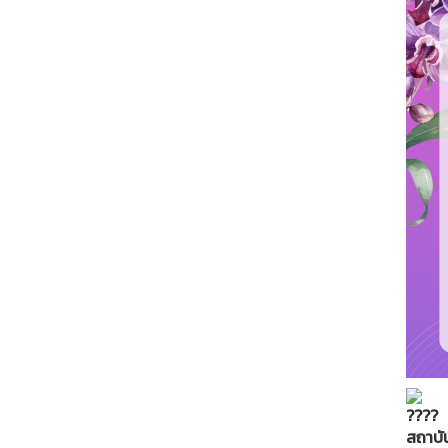
สถาบั