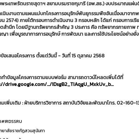
จพระเทพรัตนราชสุดาฯ สยามบรมราชกุมารี (อพ.สธ.) งบประมาณแผ่น
เนินงานตามแผนแม่บทโครงการอนุรักษ์พันธุกรรมพืชอันเนื่องมาจากพระร
ยน 2574) ภายใต้กรอบการดำเนินงาน 3 กรอบหลัก ได้แก่ กรอบการเรี
จิตสำนึก โดยมีฐานทรัพยากรสำคัญ 3 ประการ คือ ทรัพยากรกายภาพ
ญญา เพื่อบูรณาการการอนุรักษ์ การพัฒนา และการใช้ประโยชน์อย่างยั่ง
บข้อเสนอโครงการ ตั้งแต่วันนี้ - วันที่ 15 ตุลาคม 2568
ดทำข้อมูลโครงการตามแบบฟอร์ม สามารถดาวน์โหลดเพิ่มได้ที่
://drive.google.com/.../1DsgB2_TIAqgU_MxkUv_b...
มเพิ่มเติม : ฝ่ายบริการวิชาการ สถาบันวิจัยและพัฒนาโทร. 02-160-
U
#IRDSSRU
ทยาลัยราชภัฏสวนสุนันทา