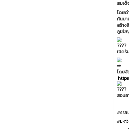
สมเด็
โดยดำ
กันยา
สร้าง
ภูมิปั
เปิดรั
โดยจั
https
สอบถา
#SSR
#มหาวิ