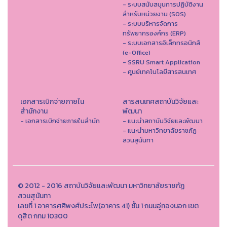
- ระบบสนับสนุนการปฏิบัติงาน
สำหรับหน่วยงาน (SOS)
- ระบบบริหารจัดการ
ทรัพยากรองค์กร (ERP)
- ระบบเอกสารอิเล็กทรอนิกส์
(e-Office)
- SSRU Smart Application
- ศูนย์เทคโนโลยีสารสนเทศ
เอกสารเบิกจ่ายภายใน
สารสนเทศสถาบันวิจัยและ
สำนักงาน
พัฒนา
- เอกสารเบิกจ่ายภายในสำนัก
- แนะนำสถาบันวิจัยและพัฒนา
- แนะนำมหาวิทยาลัยราชภัฏ
สวนสุนันทา
© 2012 - 2016 สถาบันวิจัยและพัฒนา มหาวิทยาลัยราชภัฏ
สวนสุนันทา
เลขที่ 1 อาคารศศิพงศ์ประไพ(อาคาร 41) ชั้น 1 ถนนอู่ทองนอก เขต
ดุสิต กทม 10300