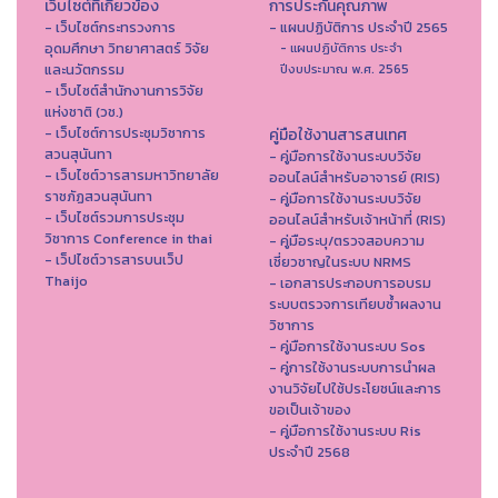
เว็บไซต์ที่เกี่ยวข้อง
การประกันคุณภาพ
- เว็บไซต์กระทรวงการ
- แผนปฏิบัติการ ประจำปี 2565
อุดมศึกษา วิทยาศาสตร์ วิจัย
- แผนปฏิบัติการ ประจำ
และนวัตกรรม
ปีงบประมาณ พ.ศ. 2565
- เว็บไซต์สำนักงานการวิจัย
แห่งชาติ (วช.)
- เว็บไซต์การประชุมวิชาการ
คู่มือใช้งานสารสนเทศ
สวนสุนันทา
- คู่มือการใช้งานระบบวิจัย
- เว็บไซต์วารสารมหาวิทยาลัย
ออนไลน์สำหรับอาจารย์ (RIS)
ราชภัฏสวนสุนันทา
- คู่มือการใช้งานระบบวิจัย
- เว็บไซต์รวมการประชุม
ออนไลน์สำหรับเจ้าหน้าที่ (RIS)
วิชาการ Conference in thai
- คู่มือระบุ/ตรวจสอบความ
- เว็ปไซต์วารสารบนเว็ป
เชี่ยวชาญในระบบ NRMS
Thaijo
- เอกสารประกอบการอบรม
ระบบตรวจการเทียบซ้ำผลงาน
วิชาการ
- คู่มือการใช้งานระบบ Sos
- คู่การใช้งานระบบการนำผล
งานวิจัยไปใช้ประโยชน์และการ
ขอเป็นเจ้าของ
- คู่มือการใช้งานระบบ Ris
ประจำปี 2568