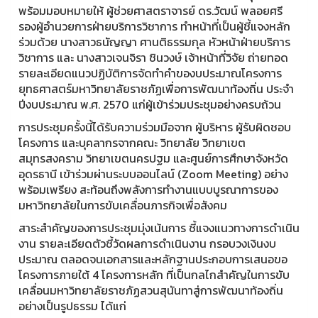
พร้อมมอบหมายให้ ผู้ช่วยศาสตราจารย์ ดร.วัฒน์ พลอยศรี
รองผู้อำนวยการฝ่ายบริการวิชาการ ทำหน้าที่เป็นผู้ชี้แจงหลัก
ร่วมด้วย นางสาวธนัญญา ศานติธรรมกุล หัวหน้าฝ่ายบริการ
วิชาการ และ นางสาวเจนจิรา ชินวงษ์ เจ้าหน้าที่วิจัย ถ่ายทอด
รายละเอียดแนวปฏิบัติการจัดทำคำของบประมาณโครงการ
ยุทธศาสตร์มหาวิทยาลัยราชภัฏเพื่อการพัฒนาท้องถิ่น ประจำ
ปีงบประมาณ พ.ศ. 2570 แก่ผู้เข้าร่วมประชุมอย่างครบถ้วน
การประชุมครั้งนี้ได้รับความร่วมมือจาก ผู้บริหาร ผู้รับผิดชอบ
โครงการ และบุคลากรจากคณะ วิทยาลัย วิทยาเขต
สมุทรสงคราม วิทยาเขตนครปฐม และศูนย์การศึกษาจังหวัด
อุดรธานี เข้าร่วมผ่านระบบออนไลน์ (Zoom Meeting) อย่าง
พร้อมเพรียง สะท้อนถึงพลังการทำงานแบบบูรณาการของ
มหาวิทยาลัยในการขับเคลื่อนภารกิจเพื่อสังคม
สาระสำคัญของการประชุมมุ่งเน้นการ ชี้แจงแนวทางการดำเนิน
งาน รายละเอียดตัวชี้วัดผลการดำเนินงาน กรอบวงเงินงบ
ประมาณ ตลอดจนเอกสารและหลักฐานประกอบการเสนอขอ
โครงการภายใต้ 4 โครงการหลัก ที่เป็นกลไกสำคัญในการขับ
เคลื่อนมหาวิทยาลัยราชภัฏสวนสุนันทาสู่การพัฒนาท้องถิ่น
อย่างเป็นรูปธรรม ได้แก่