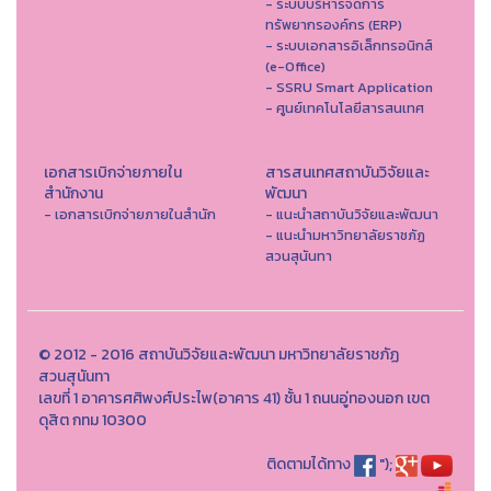
- ระบบบริหารจัดการ
ทรัพยากรองค์กร (ERP)
- ระบบเอกสารอิเล็กทรอนิกส์
(e-Office)
- SSRU Smart Application
- ศูนย์เทคโนโลยีสารสนเทศ
เอกสารเบิกจ่ายภายใน
สารสนเทศสถาบันวิจัยและ
สำนักงาน
พัฒนา
- เอกสารเบิกจ่ายภายในสำนัก
- แนะนำสถาบันวิจัยและพัฒนา
- แนะนำมหาวิทยาลัยราชภัฏ
สวนสุนันทา
© 2012 - 2016 สถาบันวิจัยและพัฒนา มหาวิทยาลัยราชภัฏ
สวนสุนันทา
เลขที่ 1 อาคารศศิพงศ์ประไพ(อาคาร 41) ชั้น 1 ถนนอู่ทองนอก เขต
ดุสิต กทม 10300
ติดตามได้ทาง
");