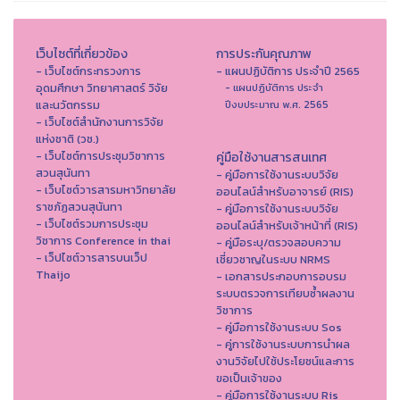
เว็บไซต์ที่เกี่ยวข้อง
การประกันคุณภาพ
- เว็บไซต์กระทรวงการ
- แผนปฏิบัติการ ประจำปี 2565
อุดมศึกษา วิทยาศาสตร์ วิจัย
- แผนปฏิบัติการ ประจำ
และนวัตกรรม
ปีงบประมาณ พ.ศ. 2565
- เว็บไซต์สำนักงานการวิจัย
แห่งชาติ (วช.)
- เว็บไซต์การประชุมวิชาการ
คู่มือใช้งานสารสนเทศ
สวนสุนันทา
- คู่มือการใช้งานระบบวิจัย
- เว็บไซต์วารสารมหาวิทยาลัย
ออนไลน์สำหรับอาจารย์ (RIS)
ราชภัฏสวนสุนันทา
- คู่มือการใช้งานระบบวิจัย
- เว็บไซต์รวมการประชุม
ออนไลน์สำหรับเจ้าหน้าที่ (RIS)
วิชาการ Conference in thai
- คู่มือระบุ/ตรวจสอบความ
- เว็ปไซต์วารสารบนเว็ป
เชี่ยวชาญในระบบ NRMS
Thaijo
- เอกสารประกอบการอบรม
ระบบตรวจการเทียบซ้ำผลงาน
วิชาการ
- คู่มือการใช้งานระบบ Sos
- คู่การใช้งานระบบการนำผล
งานวิจัยไปใช้ประโยชน์และการ
ขอเป็นเจ้าของ
- คู่มือการใช้งานระบบ Ris