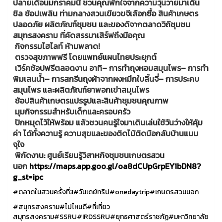
ปลายเดือนมกราคมนี้ ชวนคุณพักใจจากความวุ่นวายมาเดิน
ชิล ช้อปเพลิน ท่ามกลางสวนเขียวขจีเลือกซื้อ สินค้าเกษตร
ปลอดภัย ผลิตภัณฑ์ชุมชน และของดีจากตลาดวิถีชุมชน
สมุทรสงคราม ที่คัดสรรมาเสิร์ฟถึงมือคุณ
กิจกรรมไฮไลท์ ห้ามพลาด!
ตรวจสุขภาพฟรี โดยแพทย์แผนไทยประยุกต์
เวิร์คช้อปฟรีตลอดงาน อาทิ– การทำถุงหอมสมุนไพร– การทำ
พิมเสนน้ำ– การสกรีนถุงผ้าจากผงหมึกใบลิ้นจี่– การประคบ
สมุนไพร และผลิตภัณฑ์ยาพอกเข่าสมุนไพร
ช้อปสินค้าเกษตรแปรรูปและสินค้าชุมชนคุณภาพ
มุมกิจกรรมสำหรับเด็กและครอบครัว
ปักหมุดไว้ให้พร้อม แล้วชวนคนรู้ใจมาเดินเล่นใช้วันว่างให้คุ้ม
ค่า ได้ทั้งความรู้ ความสุขและของติดไม้ติดมือกลับบ้านแบบ
จุใจ
พิกัดงาน: ศูนย์เรียนรู้วิสาหกิจชุมชนเกษตรสวน
นอก
https://maps.app.goo.gl/oa8dCUpGrpEY1bDN8?
g_st=ipc
#ตลาดในสวนครั้งที่3
#วันเดย์ทริป
#onedaytrip
#เกษตรสวนนอก
#สมุทรสงคราม
#ไปไหนดี
#ที่เที่ยว
สมุทรสงคราม
#SSRU
#IRDSSRU
#ยุทธศาสตร์ราชภัฏ
#มหาวิทยาลัย