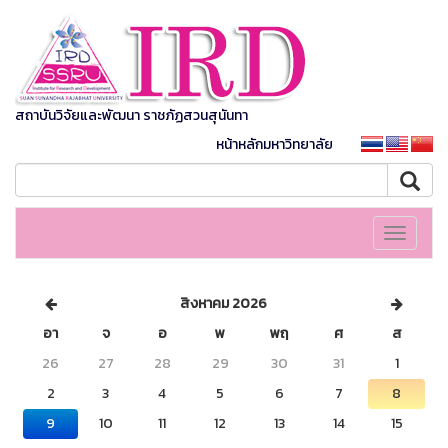
สถาบันวิจัยและพัฒนา ราชภัฏสวนสุนันทา
หน้าหลักมหาวิทยาลัย
Toggle
navigati
สิงหาคม 2026
อา
จ
อ
พ
พฤ
ศ
ส
26
27
28
29
30
31
1
2
3
4
5
6
7
8
9
10
11
12
13
14
15