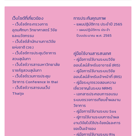
เว็บไซต์ที่เกี่ยวข้อง
การประกันคุณภาพ
- เว็บไซต์กระทรวงการ
- แผนปฏิบัติการ ประจำปี 2565
อุดมศึกษา วิทยาศาสตร์ วิจัย
- แผนปฏิบัติการ ประจำ
และนวัตกรรม
ปีงบประมาณ พ.ศ. 2565
- เว็บไซต์สำนักงานการวิจัย
แห่งชาติ (วช.)
- เว็บไซต์การประชุมวิชาการ
คู่มือใช้งานสารสนเทศ
สวนสุนันทา
- คู่มือการใช้งานระบบวิจัย
- เว็บไซต์วารสารมหาวิทยาลัย
ออนไลน์สำหรับอาจารย์ (RIS)
ราชภัฏสวนสุนันทา
- คู่มือการใช้งานระบบวิจัย
- เว็บไซต์รวมการประชุม
ออนไลน์สำหรับเจ้าหน้าที่ (RIS)
วิชาการ Conference in thai
- คู่มือระบุ/ตรวจสอบความ
- เว็ปไซต์วารสารบนเว็ป
เชี่ยวชาญในระบบ NRMS
Thaijo
- เอกสารประกอบการอบรม
ระบบตรวจการเทียบซ้ำผลงาน
วิชาการ
- คู่มือการใช้งานระบบ Sos
- คู่การใช้งานระบบการนำผล
งานวิจัยไปใช้ประโยชน์และการ
ขอเป็นเจ้าของ
- คู่มือการใช้งานระบบ Ris