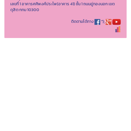
เลขที่ 1 อาคารศศิพงศ์ประไพ(อาคาร 41) ชั้น 1 ถนนอู่ทองนอก เขต
ดุสิต กทม 10300
ติดตามได้ทาง
");