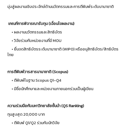
มุ่งสู่ผลงานเชิงประจักษ์ด้านนวัตกรรมและการตีพิมพ์ระดับนานาชาติ
เกณฑ์การพิจารณารับทุน (เงื่อนไขผลงาน)
• ผลงานนวัตกรรมและสิทธิบัตร
• วิจัยร่วมกับหน่วยงานที่มี MOU
• ยื่นจดสิทธิบัตรระดับนานาชาติ (WIPO) หรืออนุสิทธิบัตร/สิทธิบัตร
ไทย
การตีพิมพ์วารสารนานาชาติ (Scopus)
• ตีพิมพ์ในฐาน Scopus Q1–Q4
• มีชื่อนักศึกษาและหน่วยงานภายนอกร่วมเป็นผู้เขียน
ความร่วมมือกับมหาวิทยาลัยชั้นนำ (QS Ranking)
ทุนสูงสุด 20,000 บาท
• ตีพิมพ์ Q1/Q2 ร่วมกับนักวิจัย