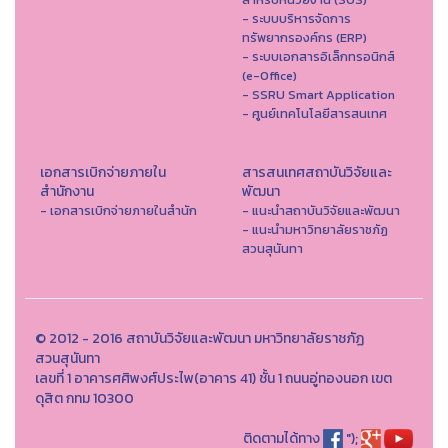
- ระบบบริหารจัดการ
ทรัพยากรองค์กร (ERP)
- ระบบเอกสารอิเล็กทรอนิกส์
(e-Office)
- SSRU Smart Application
- ศูนย์เทคโนโลยีสารสนเทศ
เอกสารเบิกจ่ายภายใน
สารสนเทศสถาบันวิจัยและ
สำนักงาน
พัฒนา
- เอกสารเบิกจ่ายภายในสำนัก
- แนะนำสถาบันวิจัยและพัฒนา
- แนะนำมหาวิทยาลัยราชภัฏ
สวนสุนันทา
© 2012 - 2016 สถาบันวิจัยและพัฒนา มหาวิทยาลัยราชภัฏ
สวนสุนันทา
เลขที่ 1 อาคารศศิพงศ์ประไพ(อาคาร 41) ชั้น 1 ถนนอู่ทองนอก เขต
ดุสิต กทม 10300
ติดตามได้ทาง
");