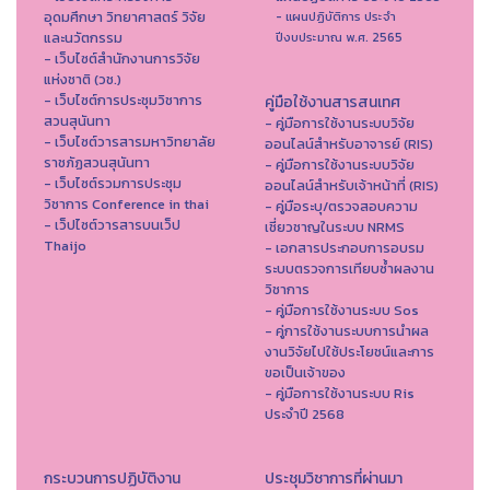
อุดมศึกษา วิทยาศาสตร์ วิจัย
- แผนปฏิบัติการ ประจำ
และนวัตกรรม
ปีงบประมาณ พ.ศ. 2565
- เว็บไซต์สำนักงานการวิจัย
แห่งชาติ (วช.)
- เว็บไซต์การประชุมวิชาการ
คู่มือใช้งานสารสนเทศ
สวนสุนันทา
- คู่มือการใช้งานระบบวิจัย
- เว็บไซต์วารสารมหาวิทยาลัย
ออนไลน์สำหรับอาจารย์ (RIS)
ราชภัฏสวนสุนันทา
- คู่มือการใช้งานระบบวิจัย
- เว็บไซต์รวมการประชุม
ออนไลน์สำหรับเจ้าหน้าที่ (RIS)
วิชาการ Conference in thai
- คู่มือระบุ/ตรวจสอบความ
- เว็ปไซต์วารสารบนเว็ป
เชี่ยวชาญในระบบ NRMS
Thaijo
- เอกสารประกอบการอบรม
ระบบตรวจการเทียบซ้ำผลงาน
วิชาการ
- คู่มือการใช้งานระบบ Sos
- คู่การใช้งานระบบการนำผล
งานวิจัยไปใช้ประโยชน์และการ
ขอเป็นเจ้าของ
- คู่มือการใช้งานระบบ Ris
ประจำปี 2568
กระบวนการปฏิบัติงาน
ประชุมวิชาการที่ผ่านมา