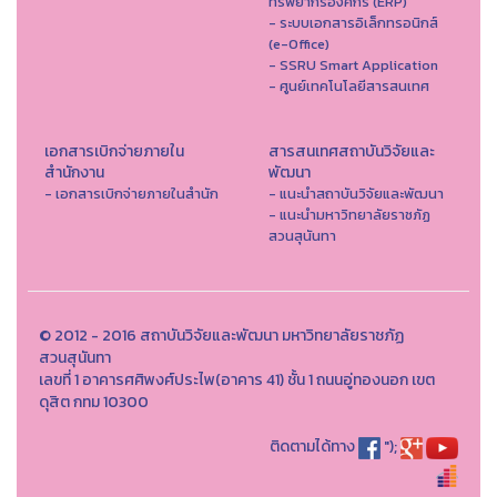
ทรัพยากรองค์กร (ERP)
- ระบบเอกสารอิเล็กทรอนิกส์
(e-Office)
- SSRU Smart Application
- ศูนย์เทคโนโลยีสารสนเทศ
เอกสารเบิกจ่ายภายใน
สารสนเทศสถาบันวิจัยและ
สำนักงาน
พัฒนา
- เอกสารเบิกจ่ายภายในสำนัก
- แนะนำสถาบันวิจัยและพัฒนา
- แนะนำมหาวิทยาลัยราชภัฏ
สวนสุนันทา
© 2012 - 2016 สถาบันวิจัยและพัฒนา มหาวิทยาลัยราชภัฏ
สวนสุนันทา
เลขที่ 1 อาคารศศิพงศ์ประไพ(อาคาร 41) ชั้น 1 ถนนอู่ทองนอก เขต
ดุสิต กทม 10300
ติดตามได้ทาง
");