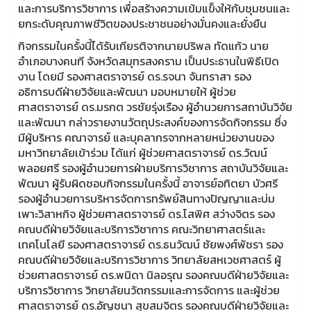
และการบริการวิชาการ เพื่อสร้างความเข้มแข็งให้กับชุมชนและ
ยกระดับคุณภาพชีวิตของประชาชนอย่างมั่นคงและยั่งยืน
กิจกรรมในครั้งนี้ได้รับเกียรติจากนายปริพล ทัดแก้ว นาย
อำเภอบางคนที จังหวัดสมุทรสงคราม เป็นประธานในพิธีเปิด
งาน โดยมี รองศาสตราจารย์ ดร.รจนา จันทราสา รอง
อธิการบดีฝ่ายวิจัยและพัฒนา มอบหมายให้ ผู้ช่วย
ศาสตราจารย์ ดร.มรกต วรชัยรุ่งเรือง ผู้อำนวยการสถาบันวิจัย
และพัฒนา กล่าวรายงานวัตถุประสงค์ของการจัดกิจกรรม ซึ่ง
มีผู้บริหาร คณาจารย์ และบุคลากรจากหลายหน่วยงานของ
มหาวิทยาลัยเข้าร่วม ได้แก่ ผู้ช่วยศาสตราจารย์ ดร.วัฒน์
พลอยศรี รองผู้อำนวยการฝ่ายบริการวิชาการ สถาบันวิจัยและ
พัฒนา ผู้รับผิดชอบกิจกรรมในครั้งนี้ อาจารย์อทิตยา บัวศรี
รองผู้อำนวยการบริหารจัดการทรัพย์สินทางปัญญาและบ่ม
เพาะวิสาหกิจ ผู้ช่วยศาสตราจารย์ ดร.โสพิศ สว่างจิตร รอง
คณบดีฝ่ายวิจัยและบริการวิชาการ คณะวิทยาศาสตร์และ
เทคโนโลยี รองศาสตราจารย์ ดร.ธนวัฒน์ ชัยพงศ์พัชรา รอง
คณบดีฝ่ายวิจัยและบริการวิชาการ วิทยาลัยสหเวชศาสตร์ ผู้
ช่วยศาสตราจารย์ ดร.พนิดา นิลอรุณ รองคณบดีฝ่ายวิจัยและ
บริการวิชาการ วิทยาลัยนวัตกรรมและการจัดการ และผู้ช่วย
ศาสตราจารย์ ดร.อัญชนา สุขสมจิตร รองคณบดีฝ่ายวิจัยและ