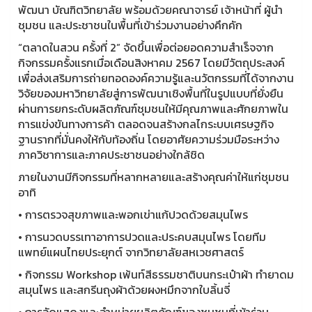
พัฒนา บัณฑิตวิทยาลัย พร้อมด้วยคณาจารย์ เจ้าหน้าที่ ผู้นำ
ชุมชน และประชาชนในพื้นที่เข้าร่วมงานอย่างคึกคัก
“ตลาดในสวน ครั้งที่ 2” จัดขึ้นเพื่อต่อยอดความสำเร็จจาก
กิจกรรมครั้งแรกเมื่อเดือนสิงหาคม 2567 โดยมีวัตถุประสงค์
เพื่อส่งเสริมการถ่ายทอดองค์ความรู้และนวัตกรรมที่ได้จากงาน
วิจัยของมหาวิทยาลัยสู่การพัฒนาเชิงพื้นที่ในรูปแบบที่ยั่งยืน
ผ่านการยกระดับผลิตภัณฑ์ชุมชนให้มีคุณภาพและศักยภาพใน
การแข่งขันทางการค้า ตลอดจนสร้างกลไกระบบเศรษฐกิจ
ฐานรากที่มั่นคงให้กับท้องถิ่น โดยอาศัยความร่วมมือระหว่าง
ภาควิชาการและภาคประชาชนอย่างใกล้ชิด
ภายในงานมีกิจกรรมที่หลากหลายและสร้างคุณค่าให้แก่ชุมชน
อาทิ
• การตรวจสุขภาพและพอกเข่าแก้ปวดด้วยสมุนไพร
• การนวดบรรเทาอาการปวดและประคบสมุนไพร โดยทีม
แพทย์แผนไทยประยุกต์ จากวิทยาลัยสหเวชศาสตร์
• กิจกรรม Workshop เพ้นท์สีธรรมชาติบนกระเป๋าผ้า ทำยาดม
สมุนไพร และสกรีนถุงผ้าด้วยผงหมึกจากใบลิ้นจี่
• การจัดแสดงและจำหน่ายผลิตภัณฑ์ของชุมชนที่เข้าร่วม