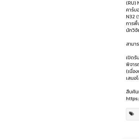
(RU) N
คาร์บ
N32 (
การพื
นักวิจ
สามาร
เปิดรั
พิจาร
(เนื่อ
เสนอโค
สืบค้น
https