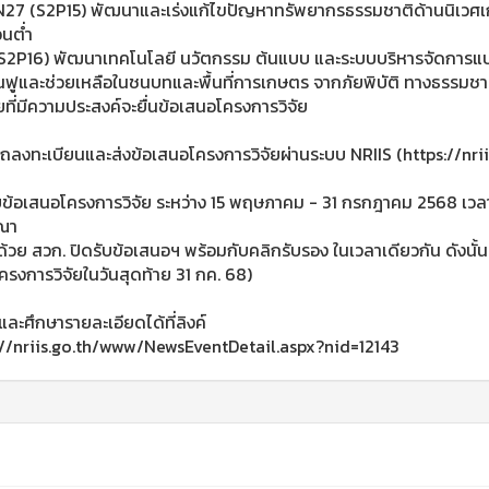
27 (S2P15) พัฒนาและเร่งแก้ไขปัญหาทรัพยากรธรรมชาติด้านนิเวศเกษตร
อนต่ำ
S2P16) พัฒนาเทคโนโลยี นวัตกรรม ต้นแบบ และระบบบริหารจัดการแบ
้นฟูและช่วยเหลือในชนบทและพื้นที่การเกษตร จากภัยพิบัติ ทางธรรม
ัยที่มีความประสงค์จะยื่นข้อเสนอโครงการวิจัย
ถลงทะเบียนและส่งข้อเสนอโครงการวิจัยผ่านระบบ NRIIS (https://nrii
บข้อเสนอโครงการวิจัย ระหว่าง 15 พฤษภาคม - 31 กรกฎาคม 2568 เวลา 
ณา
งด้วย สวก. ปิดรับข้อเสนอฯ พร้อมกับคลิกรับรอง ในเวลาเดียวกัน ดังนั้
รงการวิจัยในวันสุดท้าย 31 กค. 68)
และศึกษารายละเอียดได้ที่ลิงค์
://nriis.go.th/www/NewsEventDetail.aspx?nid=12143