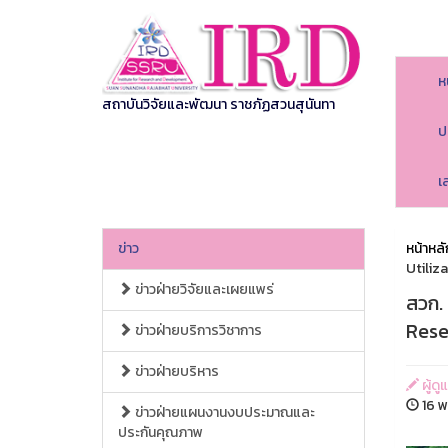
ห
สถาบันวิจัยและพัฒนา ราชภัฏสวนสุนันทา
ป
เ
ข่าว
หน้าหลั
Utiliz
ข่าวฝ่ายวิจัยและเผยแพร่
สวก.
Rese
ข่าวฝ่ายบริการวิชาการ
ข่าวฝ่ายบริหาร
ผู้ด
16 พ
ข่าวฝ่ายแผนงานงบประมาณและ
ประกันคุณภาพ