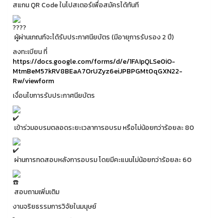
สแกน QR Code ในโปสเตอร์เพื่อสมัครได้ทันที
ผู้ผ่านเกณฑ์จะได้รับประกาศนียบัตร (มีอายุการรับรอง 2 ปี)
ลงทะเบียน ที่
https://docs.google.com/forms/d/e/1FAIpQLSe0iO-
MtmBeM57kRV8BEaA7OrUZyz6eiJPBPGMt0qGXN22-
Rw/viewform
เงื่อนไขการรับประกาศนียบัตร
เข้าร่วมอบรมตลอดระยะเวลาการอบรม หรือไม่น้อยกว่าร้อยละ 80
ผ่านการทดสอบหลังการอบรม โดยมีคะแนนไม่น้อยกว่าร้อยละ 60
สอบถามเพิ่มเติม
งานจริยธรรมการวิจัยในมนุษย์