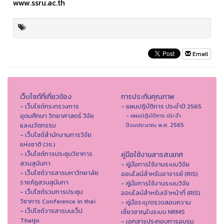
www.ssru.ac.th
Email
เว็บไซต์ที่เกี่ยวข้อง
การประกันคุณภาพ
- เว็บไซต์กระทรวงการ
- แผนปฏิบัติการ ประจำปี 2565
อุดมศึกษา วิทยาศาสตร์ วิจัย
- แผนปฏิบัติการ ประจำ
และนวัตกรรม
ปีงบประมาณ พ.ศ. 2565
- เว็บไซต์สำนักงานการวิจัย
แห่งชาติ (วช.)
- เว็บไซต์การประชุมวิชาการ
คู่มือใช้งานสารสนเทศ
สวนสุนันทา
- คู่มือการใช้งานระบบวิจัย
- เว็บไซต์วารสารมหาวิทยาลัย
ออนไลน์สำหรับอาจารย์ (RIS)
ราชภัฏสวนสุนันทา
- คู่มือการใช้งานระบบวิจัย
- เว็บไซต์รวมการประชุม
ออนไลน์สำหรับเจ้าหน้าที่ (RIS)
วิชาการ Conference in thai
- คู่มือระบุ/ตรวจสอบความ
- เว็ปไซต์วารสารบนเว็ป
เชี่ยวชาญในระบบ NRMS
Thaijo
- เอกสารประกอบการอบรม