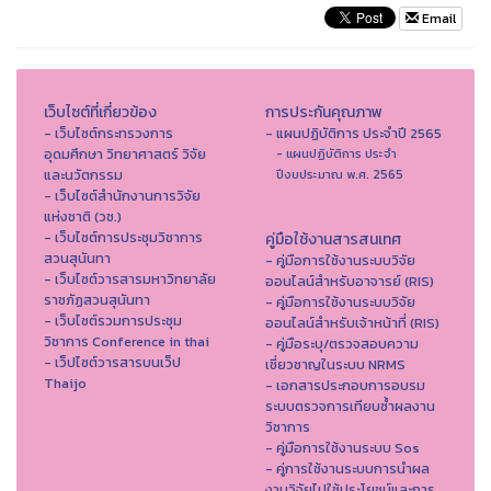
Email
เว็บไซต์ที่เกี่ยวข้อง
การประกันคุณภาพ
- เว็บไซต์กระทรวงการ
- แผนปฏิบัติการ ประจำปี 2565
อุดมศึกษา วิทยาศาสตร์ วิจัย
- แผนปฏิบัติการ ประจำ
และนวัตกรรม
ปีงบประมาณ พ.ศ. 2565
- เว็บไซต์สำนักงานการวิจัย
แห่งชาติ (วช.)
- เว็บไซต์การประชุมวิชาการ
คู่มือใช้งานสารสนเทศ
สวนสุนันทา
- คู่มือการใช้งานระบบวิจัย
- เว็บไซต์วารสารมหาวิทยาลัย
ออนไลน์สำหรับอาจารย์ (RIS)
ราชภัฏสวนสุนันทา
- คู่มือการใช้งานระบบวิจัย
- เว็บไซต์รวมการประชุม
ออนไลน์สำหรับเจ้าหน้าที่ (RIS)
วิชาการ Conference in thai
- คู่มือระบุ/ตรวจสอบความ
- เว็ปไซต์วารสารบนเว็ป
เชี่ยวชาญในระบบ NRMS
Thaijo
- เอกสารประกอบการอบรม
ระบบตรวจการเทียบซ้ำผลงาน
วิชาการ
- คู่มือการใช้งานระบบ Sos
- คู่การใช้งานระบบการนำผล
งานวิจัยไปใช้ประโยชน์และการ