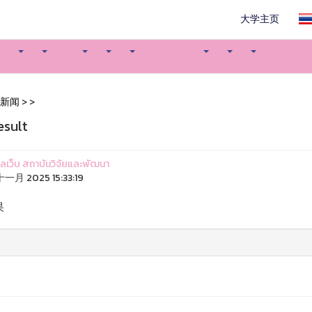
大学主页
新闻
>
>
esult
ูแลเว็บ สถาบันวิจัยและพัฒนา
十一月 2025 15:33:19
果