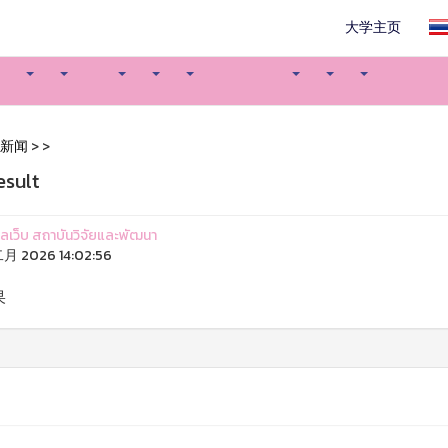
大学主页
新闻
>
>
esult
ูแลเว็บ สถาบันวิจัยและพัฒนา
二月 2026 14:02:56
果