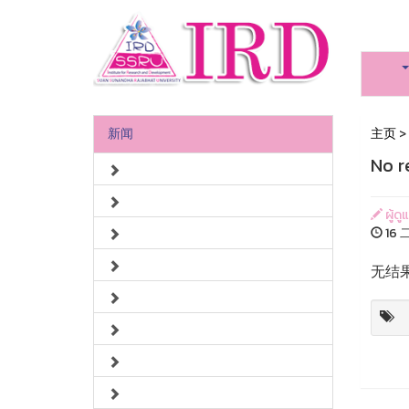
新闻
主页
>
No r
ผู้ด
16 
无结