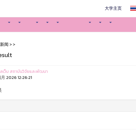
大学主页
新闻
>
>
esult
ูแลเว็บ สถาบันวิจัยและพัฒนา
月 2026 12:26:21
果