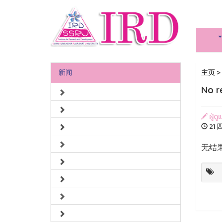
新闻
主页
>
No r
ผู้ด
21 四
无结