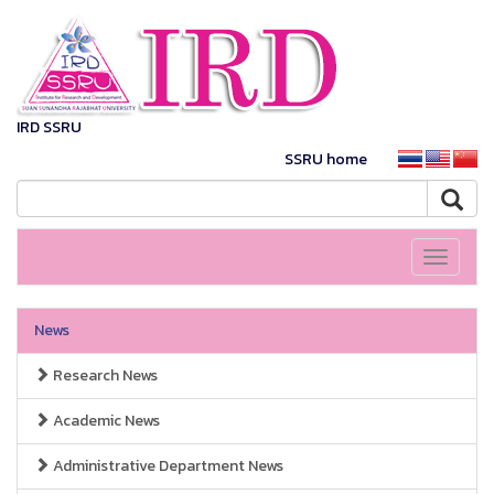
IRD SSRU
SSRU home
Toggle
navigati
News
Research News
Academic News
Administrative Department News