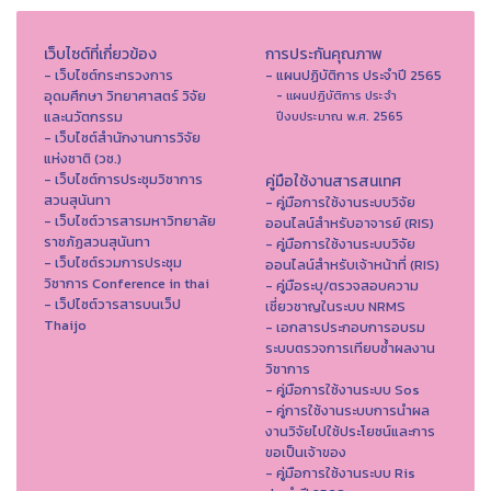
เว็บไซต์ที่เกี่ยวข้อง
การประกันคุณภาพ
- เว็บไซต์กระทรวงการ
- แผนปฏิบัติการ ประจำปี 2565
อุดมศึกษา วิทยาศาสตร์ วิจัย
- แผนปฏิบัติการ ประจำ
และนวัตกรรม
ปีงบประมาณ พ.ศ. 2565
- เว็บไซต์สำนักงานการวิจัย
แห่งชาติ (วช.)
- เว็บไซต์การประชุมวิชาการ
คู่มือใช้งานสารสนเทศ
สวนสุนันทา
- คู่มือการใช้งานระบบวิจัย
- เว็บไซต์วารสารมหาวิทยาลัย
ออนไลน์สำหรับอาจารย์ (RIS)
ราชภัฏสวนสุนันทา
- คู่มือการใช้งานระบบวิจัย
- เว็บไซต์รวมการประชุม
ออนไลน์สำหรับเจ้าหน้าที่ (RIS)
วิชาการ Conference in thai
- คู่มือระบุ/ตรวจสอบความ
- เว็ปไซต์วารสารบนเว็ป
เชี่ยวชาญในระบบ NRMS
Thaijo
- เอกสารประกอบการอบรม
ระบบตรวจการเทียบซ้ำผลงาน
วิชาการ
- คู่มือการใช้งานระบบ Sos
- คู่การใช้งานระบบการนำผล
งานวิจัยไปใช้ประโยชน์และการ
ขอเป็นเจ้าของ
- คู่มือการใช้งานระบบ Ris