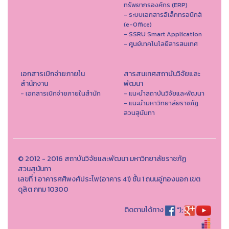
ทรัพยากรองค์กร (ERP)
- ระบบเอกสารอิเล็กทรอนิกส์
(e-Office)
- SSRU Smart Application
- ศูนย์เทคโนโลยีสารสนเทศ
เอกสารเบิกจ่ายภายใน
สารสนเทศสถาบันวิจัยและ
สำนักงาน
พัฒนา
- เอกสารเบิกจ่ายภายในสำนัก
- แนะนำสถาบันวิจัยและพัฒนา
- แนะนำมหาวิทยาลัยราชภัฏ
สวนสุนันทา
© 2012 - 2016 สถาบันวิจัยและพัฒนา มหาวิทยาลัยราชภัฏ
สวนสุนันทา
เลขที่ 1 อาคารศศิพงศ์ประไพ(อาคาร 41) ชั้น 1 ถนนอู่ทองนอก เขต
ดุสิต กทม 10300
ติดตามได้ทาง
");