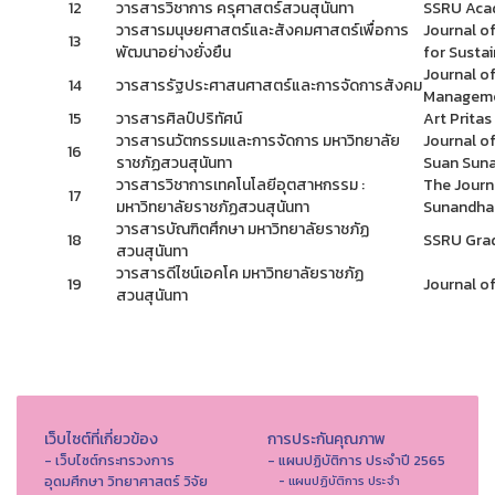
12
วารสารวิชาการ ครุศาสตร์สวนสุนันทา
SSRU Acad
วารสารมนุษยศาสตร์และสังคมศาสตร์เพื่อการ
Journal o
13
พัฒนาอย่างยั่งยืน
for Susta
Journal of
14
วารสารรัฐประศาสนศาสตร์และการจัดการสังคม
Managem
15
วารสารศิลป์ปริทัศน์
Art Pritas
วารสารนวัตกรรมและการจัดการ มหาวิทยาลัย
Journal o
16
ราชภัฏสวนสุนันทา
Suan Suna
วารสารวิชาการเทคโนโลยีอุตสาหกรรม :
The Journa
17
มหาวิทยาลัยราชภัฏสวนสุนันทา
Sunandha 
วารสารบัณฑิตศึกษา มหาวิทยาลัยราชภัฏ
18
SSRU Grad
สวนสุนันทา
วารสารดีไซน์เอคโค มหาวิทยาลัยราชภัฏ
19
Journal o
สวนสุนันทา
เว็บไซต์ที่เกี่ยวข้อง
การประกันคุณภาพ
- เว็บไซต์กระทรวงการ
- แผนปฏิบัติการ ประจำปี 2565
อุดมศึกษา วิทยาศาสตร์ วิจัย
- แผนปฏิบัติการ ประจำ