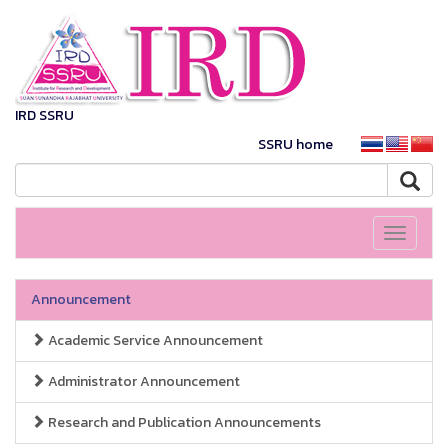
IRD SSRU
SSRU home
Toggle
navigati
Announcement
Academic Service Announcement
Administrator Announcement
Research and Publication Announcements