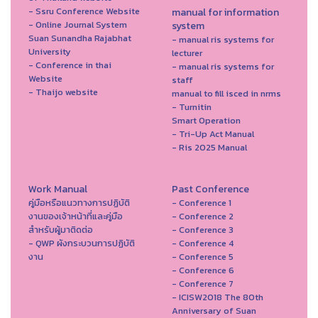
- Ssru Conference Website
manual for information
- Online Journal System
system
Suan Sunandha Rajabhat
- manual ris systems for
University
lecturer
- Conference in thai
- manual ris systems for
Website
staff
- Thaijo website
manual to fill isced in nrms
- Turnitin
Smart Operation
- Tri-Up Act Manual
- Ris 2025 Manual
Work Manual
Past Conference
คู่มือหรือแนวทางการปฏิบัติ
- Conference 1
งานของเจ้าหน้าที่และคู่มือ
- Conference 2
สำหรับผู้มาติดต่อ
- Conference 3
- QWP ผังกระบวนการปฏิบัติ
- Conference 4
งาน
- Conference 5
- Conference 6
- Conference 7
- ICISW2018 The 80th
Anniversary of Suan