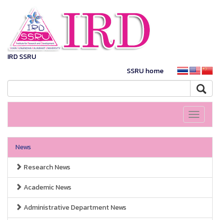
IRD SSRU
SSRU home
Toggle
navigati
News
Research News
Academic News
Administrative Department News