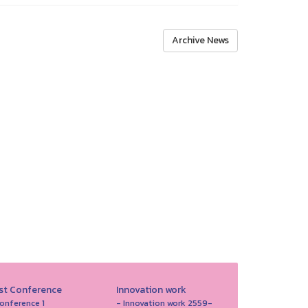
Archive News
st Conference
Innovation work
onference 1
- Innovation work 2559-