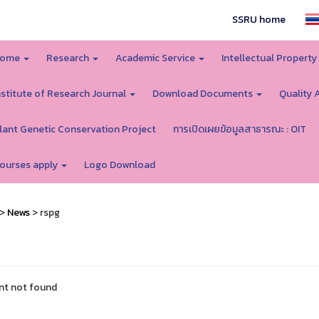
SSRU home
ome
Research
Academic Service
Intellectual Proper
nstitute of Research Journal
Download Documents
Quality 
lant Genetic Conservation Project
การเปิดเผยข้อมูลสาธารณะ : OIT
ourses apply
Logo Download
>
News
> rspg
nt not found