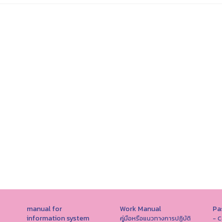
manual for
Work Manual
Pa
information system
คู่มือหรือแนวทางการปฏิบัติ
- C