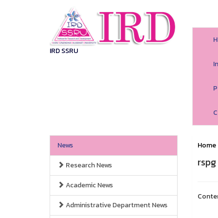
H
IRD SSRU
I
P
C
News
Home
rspg
Research News
Academic News
Conte
Administrative Department News