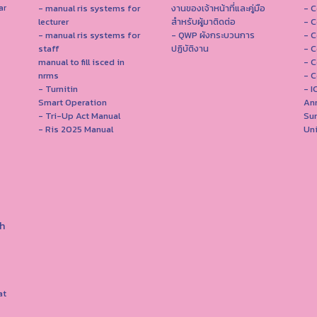
- manual ris systems for
งานของเจ้าหน้าที่และคู่มือ
- C
ar
lecturer
สำหรับผู้มาติดต่อ
- C
- manual ris systems for
- QWP ผังกระบวนการ
- C
staff
ปฏิบัติงาน
- C
manual to fill isced in
- C
nrms
- C
- Turnitin
- 
Smart Operation
Ann
- Tri-Up Act Manual
Su
- Ris 2025 Manual
Uni
h
at