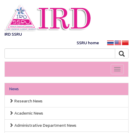
IRD SSRU
SSRU home
Toggle
navigati
News
Research News
Academic News
Administrative Department News