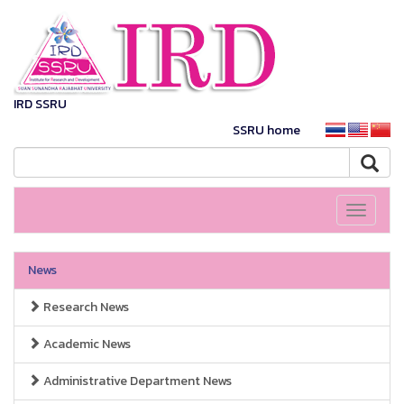
IRD SSRU
SSRU home
Toggle
navigati
News
Research News
Academic News
Administrative Department News