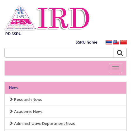
IRD SSRU
SSRU home
Toggle
navigati
News
Research News
Academic News
Administrative Department News