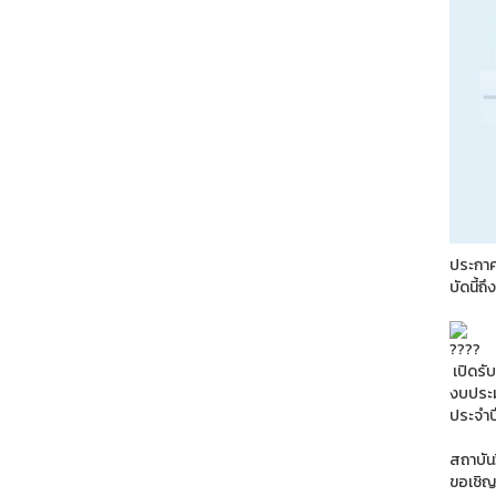
ประกาศ
บัดนี้ถ
เปิดรั
งบประม
ประจำป
สถาบัน
ขอเชิญ