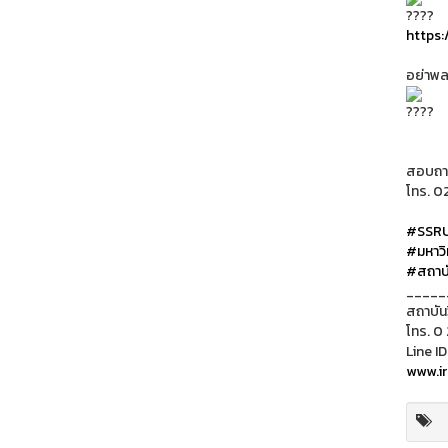
https:
อย่าพล
สอบถาม
โทร. 0
#SSR
#มหาวิ
#สถาบั
_____
สถาบัน
โทร. 0
Line ID
www.ir