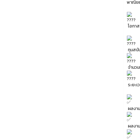
พาณิชย
โอกาสส
ทุนสนั
จำนวนทุ
ระยะเวล
ผลงานต
ผลงานต