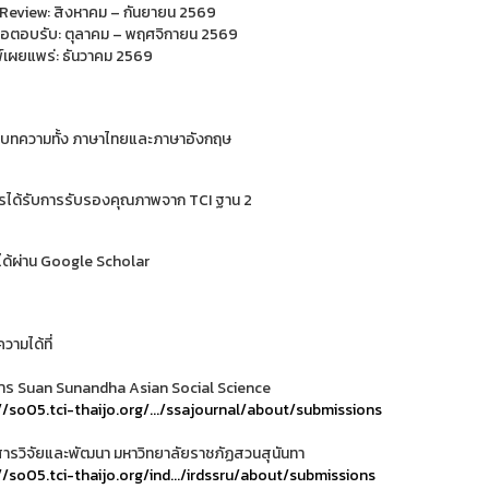
 Review: สิงหาคม – กันยายน 2569
สือตอบรับ: ตุลาคม – พฤศจิกายน 2569
พ์เผยแพร่: ธันวาคม 2569
บบทความทั้ง ภาษาไทยและภาษาอังกฤษ
ได้รับการรับรองคุณภาพจาก TCI ฐาน 2
ได้ผ่าน Google Scholar
ามได้ที่
สาร Suan Sunandha Asian Social Science
//so05.tci-thaijo.org/.../ssajournal/about/submissions
สารวิจัยและพัฒนา มหาวิทยาลัยราชภัฏสวนสุนันทา
//so05.tci-thaijo.org/ind.../irdssru/about/submissions