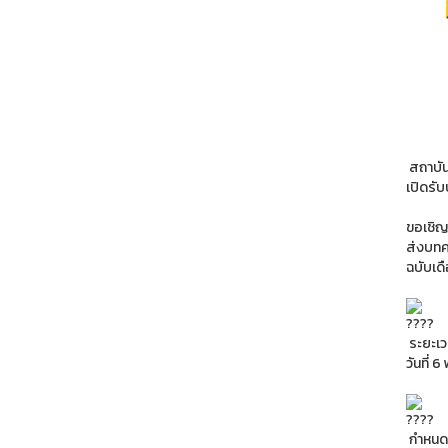
สถาบัน
เปิดรั
ขอเชิญค
ส่งบทค
ฉบับเด
ระยะเว
วันที่
กำหนด