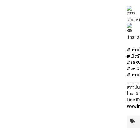
อีเมล:
โทร: 0
#สถาบั
#เปิดร
#SSR
#มหาวิ
#สถาบั
_____
สถาบัน
โทร. 0
Line ID
www.ir