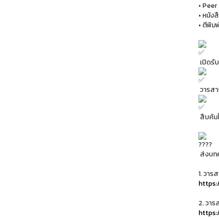
• Peer
• หนัง
• ตีพิม
เปิดรั
วารสาร
สืบค้น
ส่งบทคว
1. วาร
https:
2. วาร
https: