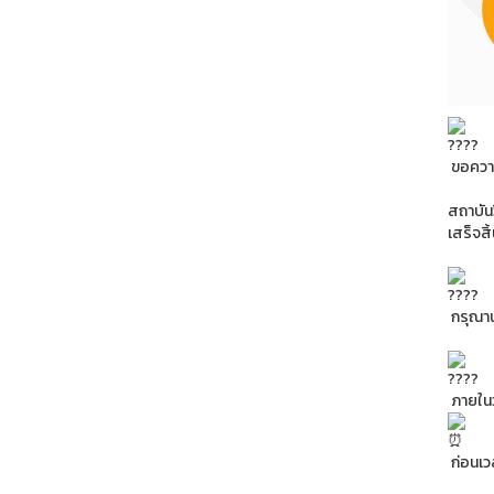
ขอความร
สถาบัน
เสร็จส
กรุณาน
ภายในว
ก่อนเว