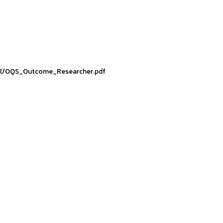
nual/OQS_Outcome_Researcher.pdf