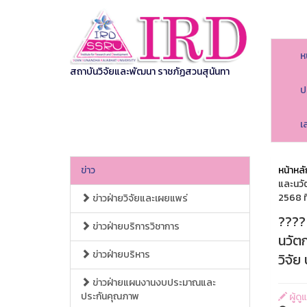
ห
สถาบันวิจัยและพัฒนา ราชภัฏสวนสุนันทา
ป
เ
ข่าว
หน้าหลั
และนวั
2568 ที
ข่าวฝ่ายวิจัยและเผยแพร่
???? 
ข่าวฝ่ายบริการวิชาการ
นวัต
ข่าวฝ่ายบริหาร
วิจัย
ข่าวฝ่ายแผนงานงบประมาณและ
ประกันคุณภาพ
ผู้ด