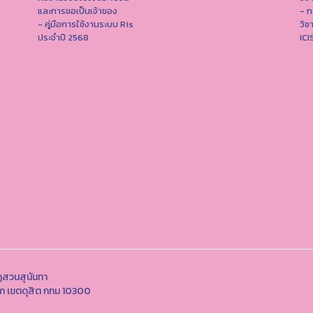
และการขอเป็นเจ้าของ
- ก
- คู่มือการใช้งานระบบ Ris
วิช
ประจำปี 2568
IC
ฏสวนสุนันทา
นอก เขตดุสิต กทม 10300