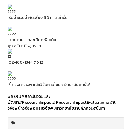
รับจำนวนจำกัดเพียง 60 ท่าน เท่านั้น!
สอบถามรายละเอียดเพิ่มเติม
คุณชุติมา ธีรสุวรรณ
02-160-1344 ต่อ 12
*โครงการเฉพาะนักวิจัยภายในมหาวิทยาลัยเท่านั้น*
#SSRU
#สถาบันวิจัยและ
พัฒนา
#ResearchImpact
#ResearchImpactEvaluation
#งาน
วิจัย
#นักวิจัย
#อบรมวิจัย
#มหาวิทยาลัยราชภัฏสวนสุนันทา