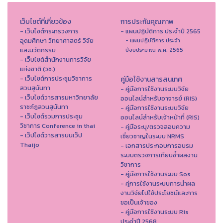
เว็บไซต์ที่เกี่ยวข้อง
การประกันคุณภาพ
- เว็บไซต์กระทรวงการ
- แผนปฏิบัติการ ประจำปี 2565
อุดมศึกษา วิทยาศาสตร์ วิจัย
- แผนปฏิบัติการ ประจำ
และนวัตกรรม
ปีงบประมาณ พ.ศ. 2565
- เว็บไซต์สำนักงานการวิจัย
แห่งชาติ (วช.)
- เว็บไซต์การประชุมวิชาการ
คู่มือใช้งานสารสนเทศ
สวนสุนันทา
- คู่มือการใช้งานระบบวิจัย
- เว็บไซต์วารสารมหาวิทยาลัย
ออนไลน์สำหรับอาจารย์ (RIS)
ราชภัฏสวนสุนันทา
- คู่มือการใช้งานระบบวิจัย
- เว็บไซต์รวมการประชุม
ออนไลน์สำหรับเจ้าหน้าที่ (RIS)
วิชาการ Conference in thai
- คู่มือระบุ/ตรวจสอบความ
- เว็ปไซต์วารสารบนเว็ป
เชี่ยวชาญในระบบ NRMS
Thaijo
- เอกสารประกอบการอบรม
ระบบตรวจการเทียบซ้ำผลงาน
วิชาการ
- คู่มือการใช้งานระบบ Sos
- คู่การใช้งานระบบการนำผล
งานวิจัยไปใช้ประโยชน์และการ
ขอเป็นเจ้าของ
- คู่มือการใช้งานระบบ Ris
ประจำปี 2568