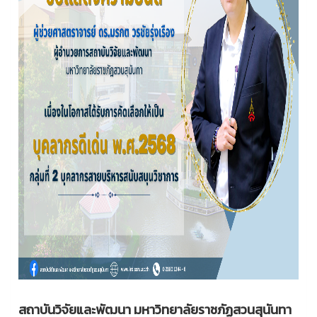
สถาบันวิจัยและพัฒนา มหาวิทยาลัยราชภัฏสวนสุนันทา