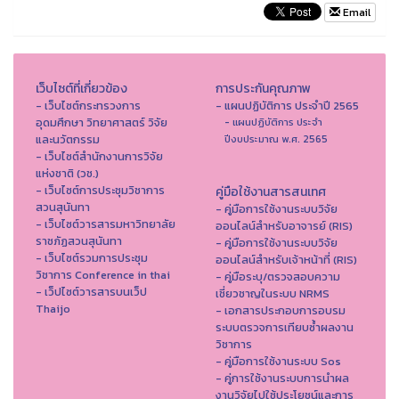
Email
เว็บไซต์ที่เกี่ยวข้อง
การประกันคุณภาพ
- เว็บไซต์กระทรวงการ
- แผนปฏิบัติการ ประจำปี 2565
อุดมศึกษา วิทยาศาสตร์ วิจัย
- แผนปฏิบัติการ ประจำ
และนวัตกรรม
ปีงบประมาณ พ.ศ. 2565
- เว็บไซต์สำนักงานการวิจัย
แห่งชาติ (วช.)
- เว็บไซต์การประชุมวิชาการ
คู่มือใช้งานสารสนเทศ
สวนสุนันทา
- คู่มือการใช้งานระบบวิจัย
- เว็บไซต์วารสารมหาวิทยาลัย
ออนไลน์สำหรับอาจารย์ (RIS)
ราชภัฏสวนสุนันทา
- คู่มือการใช้งานระบบวิจัย
- เว็บไซต์รวมการประชุม
ออนไลน์สำหรับเจ้าหน้าที่ (RIS)
วิชาการ Conference in thai
- คู่มือระบุ/ตรวจสอบความ
- เว็ปไซต์วารสารบนเว็ป
เชี่ยวชาญในระบบ NRMS
Thaijo
- เอกสารประกอบการอบรม
ระบบตรวจการเทียบซ้ำผลงาน
วิชาการ
- คู่มือการใช้งานระบบ Sos
- คู่การใช้งานระบบการนำผล
งานวิจัยไปใช้ประโยชน์และการ