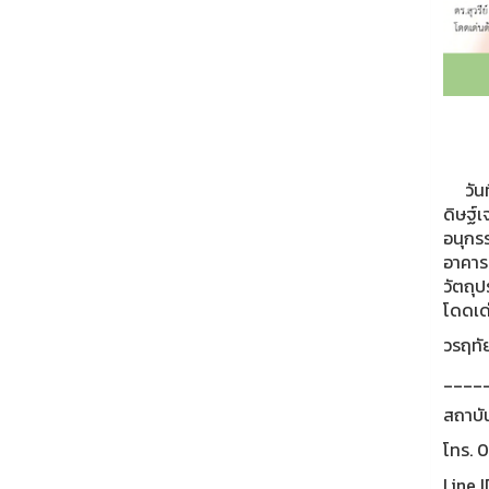
วันที
ดิษฐ์
อนุกร
อาคาร 
วัตถุป
โดดเด
วรฤทัย
____
สถาบั
โทร. 
Line I