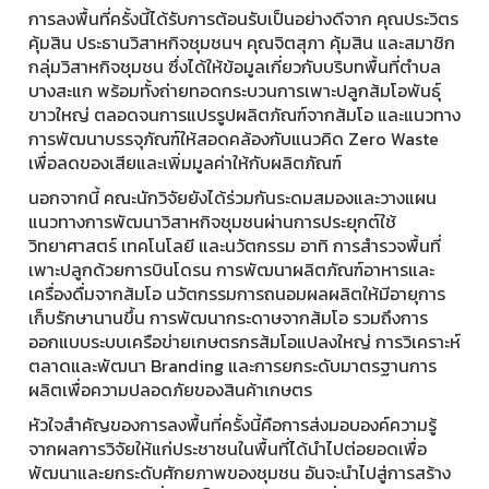
การลงพื้นที่ครั้งนี้ได้รับการต้อนรับเป็นอย่างดีจาก คุณประวิตร
คุ้มสิน ประธานวิสาหกิจชุมชนฯ คุณจิตสุภา คุ้มสิน และสมาชิก
กลุ่มวิสาหกิจชุมชน ซึ่งได้ให้ข้อมูลเกี่ยวกับบริบทพื้นที่ตำบล
บางสะแก พร้อมทั้งถ่ายทอดกระบวนการเพาะปลูกส้มโอพันธุ์
ขาวใหญ่ ตลอดจนการแปรรูปผลิตภัณฑ์จากส้มโอ และแนวทาง
การพัฒนาบรรจุภัณฑ์ให้สอดคล้องกับแนวคิด Zero Waste
เพื่อลดของเสียและเพิ่มมูลค่าให้กับผลิตภัณฑ์
นอกจากนี้ คณะนักวิจัยยังได้ร่วมกันระดมสมองและวางแผน
แนวทางการพัฒนาวิสาหกิจชุมชนผ่านการประยุกต์ใช้
วิทยาศาสตร์ เทคโนโลยี และนวัตกรรม อาทิ การสำรวจพื้นที่
เพาะปลูกด้วยการบินโดรน การพัฒนาผลิตภัณฑ์อาหารและ
เครื่องดื่มจากส้มโอ นวัตกรรมการถนอมผลผลิตให้มีอายุการ
เก็บรักษานานขึ้น การพัฒนากระดาษจากส้มโอ รวมถึงการ
ออกแบบระบบเครือข่ายเกษตรกรส้มโอแปลงใหญ่ การวิเคราะห์
ตลาดและพัฒนา Branding และการยกระดับมาตรฐานการ
ผลิตเพื่อความปลอดภัยของสินค้าเกษตร
หัวใจสำคัญของการลงพื้นที่ครั้งนี้คือการส่งมอบองค์ความรู้
จากผลการวิจัยให้แก่ประชาชนในพื้นที่ได้นำไปต่อยอดเพื่อ
พัฒนาและยกระดับศักยภาพของชุมชน อันจะนำไปสู่การสร้าง