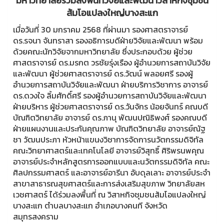
มหาวิทยาลัยร่วมลงพื้นที่วิจัยและพัฒนาวิสาหกิจชุมชน
ส้มโอแปลงใหญ่บางสะแก
เมื่อวันที่ 30 มกราคม 2568 ที่ผ่านมา รองศาสตราจารย์
ดร.รจนา จันทราสา รองอธิการบดีฝ่ายวิจัยและพัฒนา พร้อม
ด้วยคณะนักวิจัยจากมหาวิทยาลัย ซึ่งประกอบด้วย ผู้ช่วย
ศาสตราจารย์ ดร.มรกต วรชัยรุ่งเรือง ผู้อำนวยการสถาบันวิจัย
และพัฒนา ผู้ช่วยศาสตราจารย์ ดร.วัฒน์ พลอยศรี รองผู้
อำนวยการสถาบันวิจัยและพัฒนา ฝ่ายบริการวิชาการ อาจารย์
ดร.ดวงใจ ลิ้มศักดิ์ศรี รองผู้อำนวยการสถาบันวิจัยและพัฒนา
ฝ่ายบริหาร ผู้ช่วยศาสตราจารย์ ดร.วันจักร น้อยจันทร์ คณบดี
บัณฑิตวิทยาลัย อาจารย์ ดร.ภานุ พัฒนปณิธิพงศ์ รองคณบดี
ฝ่ายแผนงานและประกันคุณภาพ บัณฑิตวิทยาลัย อาจารย์ณัฐ
ชา วัฒนประภา หัวหน้าแขนงวิชาการจัดการนวัตกรรมดิจิทัล
คณะวิทยาศาสตร์และเทคโนโลยี อาจารย์วิสุทธิ์ ศิริพรนพคุณ
อาจารย์ประจำหลักสูตรการออกแบบและนวัตกรรมดิจิทัล คณะ
ศิลปกรรมศาสตร์ และอาจารย์อารีนา อับดุลเลาะ อาจารย์ประจำ
สาขาสาธารณสุขศาสตร์และการส่งเสริมสุขภาพ วิทยาลัยสห
เวชศาสตร์ ได้ร่วมลงพื้นที่ ณ วิสาหกิจชุมชนส้มโอแปลงใหญ่
บางสะแก ตำบลบางสะแก อำเภอบางคนที จังหวัด
สมุทรสงคราม