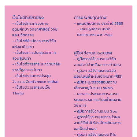
เว็บไซต์ที่เกี่ยวข้อง
การประกันคุณภาพ
- เว็บไซต์กระทรวงการ
- แผนปฏิบัติการ ประจำปี 2565
อุดมศึกษา วิทยาศาสตร์ วิจัย
- แผนปฏิบัติการ ประจำ
และนวัตกรรม
ปีงบประมาณ พ.ศ. 2565
- เว็บไซต์สำนักงานการวิจัย
แห่งชาติ (วช.)
- เว็บไซต์การประชุมวิชาการ
คู่มือใช้งานสารสนเทศ
สวนสุนันทา
- คู่มือการใช้งานระบบวิจัย
- เว็บไซต์วารสารมหาวิทยาลัย
ออนไลน์สำหรับอาจารย์ (RIS)
ราชภัฏสวนสุนันทา
- คู่มือการใช้งานระบบวิจัย
- เว็บไซต์รวมการประชุม
ออนไลน์สำหรับเจ้าหน้าที่ (RIS)
วิชาการ Conference in thai
- คู่มือระบุ/ตรวจสอบความ
- เว็ปไซต์วารสารบนเว็ป
เชี่ยวชาญในระบบ NRMS
Thaijo
- เอกสารประกอบการอบรม
ระบบตรวจการเทียบซ้ำผลงาน
วิชาการ
- คู่มือการใช้งานระบบ Sos
- คู่การใช้งานระบบการนำผล
งานวิจัยไปใช้ประโยชน์และการ
ขอเป็นเจ้าของ
- คู่มือการใช้งานระบบ Ris