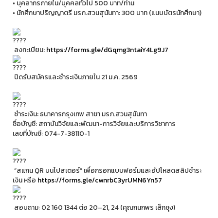
• บุคลากรภายใน/บุคคลทั่วไป 500 บาท/ท่าน
• นักศึกษาปริญญาตรี มรภ.สวนสุนันทา: 300 บาท (แนบบัตรนักศึกษา)
ลงทะเบียน:
https://forms.gle/dGqmg3ntaiY4Lg9J7
ปิดรับสมัครและชำระเงินภายใน 21 ม.ค. 2569
ชำระเงิน: ธนาคารกรุงเทพ สาขา มรภ.สวนสุนันทา
ชื่อบัญชี: สถาบันวิจัยและพัฒนา-การวิจัยและบริการวิชาการ
เลขที่บัญชี: 074-7-38110-1
“สแกน QR บนโปสเตอร์” เพื่อกรอกแบบฟอร์มและอัปโหลดสลิปชำระ
เงิน หรือ
https://forms.gle/cwnrbC3yrUMN6Yn57
สอบถาม: 02 160 1344 ต่อ 20–21, 24 (คุณกนกพร เล็กซุง)