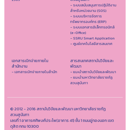
- ระบบสนับสนุนการปฏิบัติงาน
สำหรับหน่วยงาน (SOS)
- ระบบบริหารจัดการ
ทรัพยากรองค์กร (ERP)
- ระบบเอกสารอิเล็กทรอนิกส์
(e-Office)
- SSRU Smart Application
- ศูนย์เทคโนโลยีสารสนเทศ
เอกสารเบิกจ่ายภายใน
สารสนเทศสถาบันวิจัยและ
สำนักงาน
พัฒนา
- เอกสารเบิกจ่ายภายในสำนัก
- แนะนำสถาบันวิจัยและพัฒนา
- แนะนำมหาวิทยาลัยราชภัฏ
สวนสุนันทา
© 2012 - 2016 สถาบันวิจัยและพัฒนา มหาวิทยาลัยราชภัฏ
สวนสุนันทา
เลขที่ 1 อาคารศศิพงศ์ประไพ(อาคาร 41) ชั้น 1 ถนนอู่ทองนอก เขต
ดุสิต กทม 10300