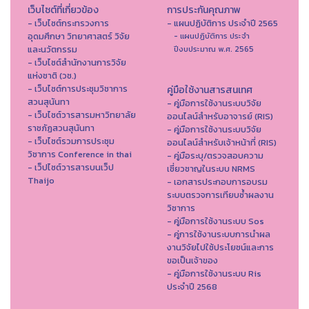
เว็บไซต์ที่เกี่ยวข้อง
การประกันคุณภาพ
- เว็บไซต์กระทรวงการ
- แผนปฏิบัติการ ประจำปี 2565
อุดมศึกษา วิทยาศาสตร์ วิจัย
- แผนปฏิบัติการ ประจำ
และนวัตกรรม
ปีงบประมาณ พ.ศ. 2565
- เว็บไซต์สำนักงานการวิจัย
แห่งชาติ (วช.)
- เว็บไซต์การประชุมวิชาการ
คู่มือใช้งานสารสนเทศ
สวนสุนันทา
- คู่มือการใช้งานระบบวิจัย
- เว็บไซต์วารสารมหาวิทยาลัย
ออนไลน์สำหรับอาจารย์ (RIS)
ราชภัฏสวนสุนันทา
- คู่มือการใช้งานระบบวิจัย
- เว็บไซต์รวมการประชุม
ออนไลน์สำหรับเจ้าหน้าที่ (RIS)
วิชาการ Conference in thai
- คู่มือระบุ/ตรวจสอบความ
- เว็ปไซต์วารสารบนเว็ป
เชี่ยวชาญในระบบ NRMS
Thaijo
- เอกสารประกอบการอบรม
ระบบตรวจการเทียบซ้ำผลงาน
วิชาการ
- คู่มือการใช้งานระบบ Sos
- คู่การใช้งานระบบการนำผล
งานวิจัยไปใช้ประโยชน์และการ
ขอเป็นเจ้าของ
- คู่มือการใช้งานระบบ Ris
ประจำปี 2568