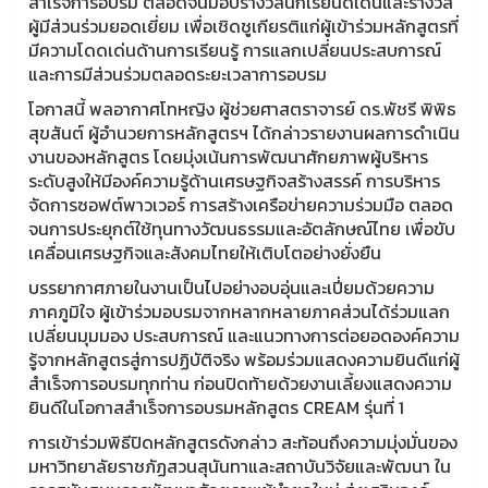
สำเร็จการอบรม ตลอดจนมอบรางวัลนักเรียนดีเด่นและรางวัล
ผู้มีส่วนร่วมยอดเยี่ยม เพื่อเชิดชูเกียรติแก่ผู้เข้าร่วมหลักสูตรที่
มีความโดดเด่นด้านการเรียนรู้ การแลกเปลี่ยนประสบการณ์
และการมีส่วนร่วมตลอดระยะเวลาการอบรม
โอกาสนี้ พลอากาศโทหญิง ผู้ช่วยศาสตราจารย์ ดร.พัชรี พิพิธ
สุขสันต์ ผู้อำนวยการหลักสูตรฯ ได้กล่าวรายงานผลการดำเนิน
งานของหลักสูตร โดยมุ่งเน้นการพัฒนาศักยภาพผู้บริหาร
ระดับสูงให้มีองค์ความรู้ด้านเศรษฐกิจสร้างสรรค์ การบริหาร
จัดการซอฟต์พาวเวอร์ การสร้างเครือข่ายความร่วมมือ ตลอด
จนการประยุกต์ใช้ทุนทางวัฒนธรรมและอัตลักษณ์ไทย เพื่อขับ
เคลื่อนเศรษฐกิจและสังคมไทยให้เติบโตอย่างยั่งยืน
บรรยากาศภายในงานเป็นไปอย่างอบอุ่นและเปี่ยมด้วยความ
ภาคภูมิใจ ผู้เข้าร่วมอบรมจากหลากหลายภาคส่วนได้ร่วมแลก
เปลี่ยนมุมมอง ประสบการณ์ และแนวทางการต่อยอดองค์ความ
รู้จากหลักสูตรสู่การปฏิบัติจริง พร้อมร่วมแสดงความยินดีแก่ผู้
สำเร็จการอบรมทุกท่าน ก่อนปิดท้ายด้วยงานเลี้ยงแสดงความ
ยินดีในโอกาสสำเร็จการอบรมหลักสูตร CREAM รุ่นที่ 1
การเข้าร่วมพิธีปิดหลักสูตรดังกล่าว สะท้อนถึงความมุ่งมั่นของ
มหาวิทยาลัยราชภัฏสวนสุนันทาและสถาบันวิจัยและพัฒนา ใน