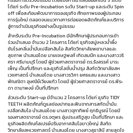
ได้แก่ ระดับ Pre-Incubation ระดับ Start-up และระดับ Spin
off เพื่อสะท้อนพัฒนาการของธุรกิจ ศักยภาพของผู้ประกอบ
การรุ่นใหม่ ตลอดจนแนวทางการต่อยอดผลิตภัณฑ์และบริการ
สู่การดำเนินธุรกิจอย่างเป็นรูปธรรม
สำหรับระดับ Pre-Incubation มีนักศึกษาผู้ประกอบการเข้า
ร่วมนำเสนอ จำนวน 2 โครงการ ได้แก่ ธุรกิจสบู่เหลวน้ำผึ้ง
ชันโรงกลิ่นน้ำมันเปลือกส้มโอ สังกัดวิทยาลัยพยาบาลและ
สุขภาพ นำเสนอโดย นายเชษฐพงศ์ เกิดสมนึก และนางสาววริ
ศรา ศรีนามบุรี โดยมี ผู้ช่วยศาสตราจารย์ ดร.รังสรรค์ มาระ
เพ็ญ เป็นที่ปรึกษา และธุรกิจโลชั่นน้ำปรุง สังกัดวิทยาลัยสห
เวชศาสตร์ นำเสนอโดย นางสาวรวิภา ยศธแสน และนางสาว
พัณณิตา อุษณีย์เวียงแก้ว โดยมี ผู้ช่วยศาสตราจารย์ ดร.พีระ
ดา ดามาพงษ์ เป็นที่ปรึกษา
ส่วนระดับ Start-up มีจำนวน 2 โครงการ ได้แก่ ธุรกิจ TIDY
TEETH ผลิตภัณฑ์ดูแลช่องปากและฟันจากสารสกัดน้ำมัน
เปลือกส้มโอ นำเสนอโดย นางสาวจุฑาทิพย์ ฤทธิบูรณ์ โดยมี
รองศาสตราจารย์ ดร.จตุพร อุ่นประเสริฐสุข เป็นที่ปรึกษา และ
ธุรกิจผลิตภัณฑ์สเปรย์ปรับอากาศส้มโอขาวใหญ่ สังกัด
วิทยาลัยสหเวชศาสตร์ นำเสนอโดย นางสาวสุธาสินี สายสุดใจ