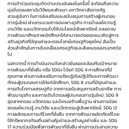
การเข้าร่วมประชุมติดตามประเมินผลในครั้งนี้ สะท้อนถึงความ
มุ่งมั่นของสถาบันวิจัยและพัฒนา มหาวิทยาลัยราชภัฏ
สวนสุนันทา ในการส่งเสริมและสนับสนุนการสร้างผู้ประกอบ
การรุ่นใหม่ ผ่านกระบวนการบ่มเพาะธุรกิจ การนำองค์ความรู้
งานวิจัย และนวัตกรรมไปใช้ประโยชน์เชิงพาณิชย์ ตลอดจน
การพัฒนาศักยภาพนักศึกษาให้สามารถต่อยอดแนวคิดสู่การ
สร้างธุรกิจที่มีคุณค่าและตอบโจทย์เศรษฐกิจยุคใหม่ อันเป็น
ส่วนสำคัญในการขับเคลื่อนเศรษฐกิจและสังคมของประเทศต่อ
ไป
นอกจากนี้ การดำเนินงานดังกล่าวยังสอดคล้องกับเป้าหมาย
การพัฒนาที่ยั่งยืน หรือ SDGs ได้แก่ SDG 4 การศึกษาที่มี
คุณภาพ ผ่านการส่งเสริมการเรียนรู้เชิงปฏิบัติและการพัฒนา
ทักษะผู้ประกอบการให้แก่นักศึกษา, SDG 8 งานที่มีคุณค่าและ
การเติบโตทางเศรษฐกิจ จากการสนับสนุนการสร้างอาชีพ การ
พัฒนาธุรกิจ และการเติบโตของผู้ประกอบการรุ่นใหม่, SDG 9
อุตสาหกรรม นวัตกรรม และโครงสร้างพื้นฐาน ผ่านการต่อย
อดองค์ความรู้ งานวิจัย และนวัตกรรมสู่เชิงพาณิชย์, SDG 12
การผลิตและการบริโภคที่ยั่งยืน จากการพัฒนาผลิตภัณฑ์โดย
ใช้ทรัพยากรท้องถิ่นอย่างคุ้มค่าและสร้างมูลค่าเพิ่ม และ SDG
17 ความร่วมมือเพื่อการพัฒนาที่ยั่งยืน ผ่านการประสานความ