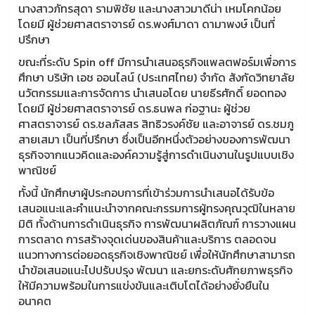
นางสาวภัทรสุดา รามพิชัย และนางสาวมาดีน่า เหมโคกน้อย
โดยมี ผู้ช่วยศาสตราจารย์ ดร.พงศ์มาดา ดามาพงษ์ เป็นที่
ปรึกษา
ขณะที่ระดับ Spin off มีการนำเสนอธุรกิจแพลตฟอร์มเพื่อการ
ศึกษา บริษัท เอช ออนไลน์ (ประเทศไทย) จำกัด สังกัดวิทยาลัย
นวัตกรรมและการจัดการ นำเสนอโดย นายธีรศักดิ์ ยอดทอง
โดยมี ผู้ช่วยศาสตราจารย์ ดร.ธนพล ก่อฐานะ ผู้ช่วย
ศาสตราจารย์ ดร.ชลภัสสร สิทธิวรงค์ชัย และอาจารย์ ดร.ชมภู
สายเสมา เป็นที่ปรึกษา ซึ่งเป็นอีกหนึ่งตัวอย่างของการพัฒนา
ธุรกิจจากแนวคิดและองค์ความรู้สู่การดำเนินงานในรูปแบบเชิง
พาณิชย์
ทั้งนี้ นักศึกษาผู้ประกอบการที่เข้าร่วมการนำเสนอได้รับข้อ
เสนอแนะและคำแนะนำจากคณะกรรมการผู้ทรงคุณวุฒิในหลาย
มิติ ทั้งด้านการดำเนินธุรกิจ การพัฒนาผลิตภัณฑ์ การวางแผน
การตลาด การสร้างจุดเด่นของสินค้าและบริการ ตลอดจน
แนวทางการต่อยอดธุรกิจเชิงพาณิชย์ เพื่อให้นักศึกษาสามารถ
นำข้อเสนอแนะไปปรับปรุง พัฒนา และยกระดับศักยภาพธุรกิจ
ให้มีความพร้อมในการแข่งขันและเติบโตได้อย่างยั่งยืนใน
อนาคต