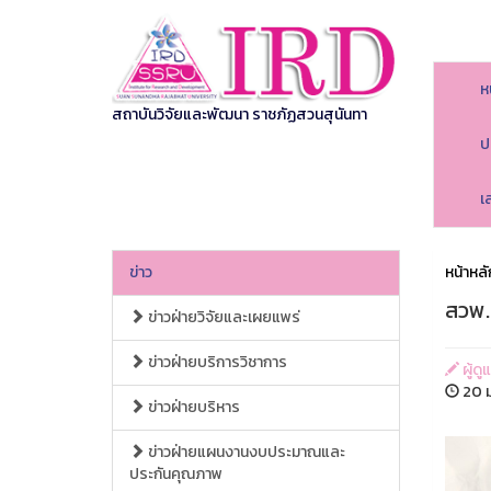
ห
สถาบันวิจัยและพัฒนา ราชภัฏสวนสุนันทา
ป
เ
ข่าว
หน้าหลั
สวพ.
ข่าวฝ่ายวิจัยและเผยแพร่
ข่าวฝ่ายบริการวิชาการ
ผู้ด
20 ม
ข่าวฝ่ายบริหาร
ข่าวฝ่ายแผนงานงบประมาณและ
ประกันคุณภาพ