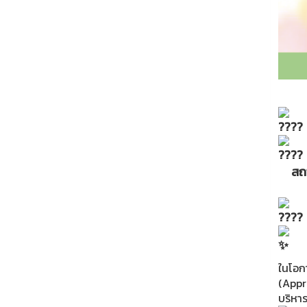
สถา
ในโอก
(Appr
บริหา