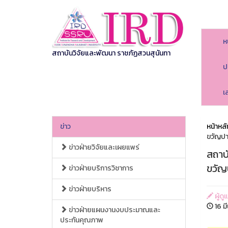
ห
สถาบันวิจัยและพัฒนา ราชภัฏสวนสุนันทา
ป
เ
ข่าว
หน้าหลั
ขวัญปา
ข่าวฝ่ายวิจัยและเผยแพร่
สถาบ
ขวัญ
ข่าวฝ่ายบริการวิชาการ
ข่าวฝ่ายบริหาร
ผู้ด
16 ม
ข่าวฝ่ายแผนงานงบประมาณและ
ประกันคุณภาพ