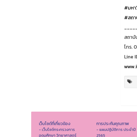
#มหาว
#สถาบ
____
สถาบั
โทร. 
Line I
www.i
เว็บไซต์ที่เกี่ยวข้อง
การประกันคุณภาพ
- เว็บไซต์กระทรวงการ
- แผนปฏิบัติการ ประจำปี
อุดมศึกษา วิทยาศาสตร์
2565