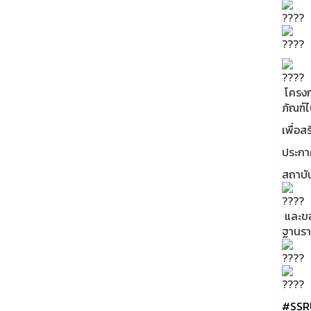
โครงก
ภัณฑ์ไ
เพื่อส
ประกาศ
สถาบั
และขอ
ฐานราก
#SSR