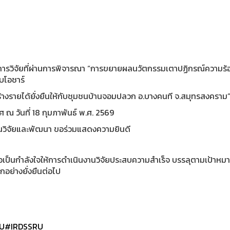
ารวิจัยที่ผ่านการพิจารณา “การขยายผลนวัตกรรมเตาปฏิกรณ์ความร้อนร
บโอชาร์
ร้างรายได้ยั่งยืนให้กับชุมชนบ้านจอมปลวก อ.บางคนที จ.สมุทรสงคราม
 ณ วันที่ 18 กุมภาพันธ์ พ.ศ. 2569
นวิจัยและพัฒนา ขอร่วมแสดงความยินดี
เป็นกำลังใจให้การดำเนินงานวิจัยประสบความสำเร็จ บรรลุตามเป้าหมา
อย่างยั่งยืนต่อไป
U
#IRDSSRU