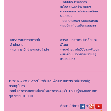
- ระบบบริหารจัดการ
ทรัพยากรองค์กร (ERP)
- ระบบเอกสารอิเล็กทรอนิกส์
(e-Office)
- SSRU Smart Application
- ศูนย์เทคโนโลยีสารสนเทศ
เอกสารเบิกจ่ายภายใน
สารสนเทศสถาบันวิจัยและ
สำนักงาน
พัฒนา
- เอกสารเบิกจ่ายภายในสำนัก
- แนะนำสถาบันวิจัยและพัฒนา
- แนะนำมหาวิทยาลัยราชภัฏ
สวนสุนันทา
© 2012 - 2016 สถาบันวิจัยและพัฒนา มหาวิทยาลัยราชภัฏ
สวนสุนันทา
เลขที่ 1 อาคารศศิพงศ์ประไพ(อาคาร 41) ชั้น 1 ถนนอู่ทองนอก เขต
ดุสิต กทม 10300
ติดตามได้ทาง
");