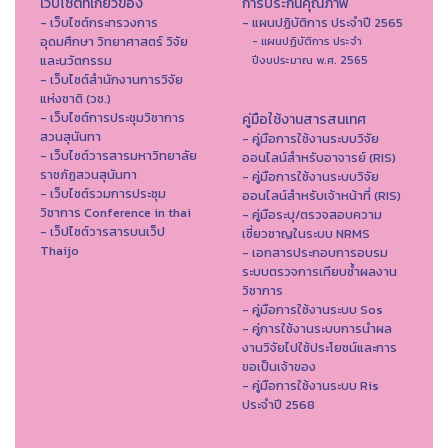
เว็บไซต์ที่เกี่ยวข้อง
การประกันคุณภาพ
- เว็บไซต์กระทรวงการ
- แผนปฏิบัติการ ประจำปี 2565
อุดมศึกษา วิทยาศาสตร์ วิจัย
- แผนปฏิบัติการ ประจำ
และนวัตกรรม
ปีงบประมาณ พ.ศ. 2565
- เว็บไซต์สำนักงานการวิจัย
แห่งชาติ (วช.)
- เว็บไซต์การประชุมวิชาการ
คู่มือใช้งานสารสนเทศ
สวนสุนันทา
- คู่มือการใช้งานระบบวิจัย
- เว็บไซต์วารสารมหาวิทยาลัย
ออนไลน์สำหรับอาจารย์ (RIS)
ราชภัฏสวนสุนันทา
- คู่มือการใช้งานระบบวิจัย
- เว็บไซต์รวมการประชุม
ออนไลน์สำหรับเจ้าหน้าที่ (RIS)
วิชาการ Conference in thai
- คู่มือระบุ/ตรวจสอบความ
- เว็ปไซต์วารสารบนเว็ป
เชี่ยวชาญในระบบ NRMS
Thaijo
- เอกสารประกอบการอบรม
ระบบตรวจการเทียบซ้ำผลงาน
วิชาการ
- คู่มือการใช้งานระบบ Sos
- คู่การใช้งานระบบการนำผล
งานวิจัยไปใช้ประโยชน์และการ
ขอเป็นเจ้าของ
- คู่มือการใช้งานระบบ Ris
ประจำปี 2568