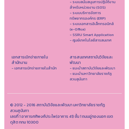
- ระบบสนับสนุนการปฏิบัติงาน
สำหรับหน่วยงาน (SOS)
- ระบบบริหารจัดการ
ทรัพยากรองค์กร (ERP)
- ระบบเอกสารอิเล็กทรอนิกส์
(e-Office)
- SSRU Smart Application
- ศูนย์เทคโนโลยีสารสนเทศ
เอกสารเบิกจ่ายภายใน
สารสนเทศสถาบันวิจัยและ
สำนักงาน
พัฒนา
- เอกสารเบิกจ่ายภายในสำนัก
- แนะนำสถาบันวิจัยและพัฒนา
- แนะนำมหาวิทยาลัยราชภัฏ
สวนสุนันทา
© 2012 - 2016 สถาบันวิจัยและพัฒนา มหาวิทยาลัยราชภัฏ
สวนสุนันทา
เลขที่ 1 อาคารศศิพงศ์ประไพ(อาคาร 41) ชั้น 1 ถนนอู่ทองนอก เขต
ดุสิต กทม 10300