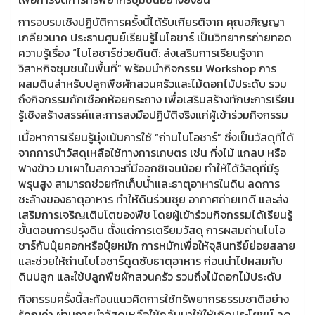
การอบรมเชิงปฏิบัติการครั้งนี้ได้รับเกียรติจาก คุณอภิญญา
เกลียวนาค ประธานศูนย์เรียนรู้ไบโอชาร์ เป็นวิทยากรถ่ายทอด
ความรู้เรื่อง “ไบโอชาร์ช่วยดินดี: ส่งเสริมการเรียนรู้จาก
วิสาหกิจชุมชนในพื้นที่” พร้อมนำกิจกรรม Workshop การ
ผสมดินสำหรับปลูกพืชผักสวนครัวและไม้ดอกไม้ประดับ รวม
ถึงกิจกรรมถักเชือกห้อยกระถาง เพื่อเสริมสร้างทักษะการเรียน
รู้เชิงสร้างสรรค์และการลงมือปฏิบัติจริงแก่ผู้เข้าร่วมกิจกรรม
เนื้อหาการเรียนรู้มุ่งเน้นการใช้ “ถ่านไบโอชาร์” ซึ่งเป็นวัสดุที่ได้
จากการนำวัสดุเหลือใช้ทางการเกษตร เช่น กิ่งไม้ แกลบ หรือ
ฟางข้าว มาเผาในสภาวะที่มีออกซิเจนน้อย ทำให้ได้วัสดุที่มีรู
พรุนสูง สามารถช่วยกักเก็บน้ำและธาตุอาหารในดิน ลดการ
ชะล้างของธาตุอาหาร ทำให้ดินร่วนซุย อากาศถ่ายเทดี และส่ง
เสริมการเจริญเติบโตของพืช โดยผู้เข้าร่วมกิจกรรมได้เรียนรู้
ขั้นตอนการปรุงดิน ตั้งแต่การเตรียมวัสดุ การผสมถ่านไบโอ
ชาร์กับปุ๋ยคอกหรือปุ๋ยหมัก การหมักเพื่อให้จุลินทรีย์ย่อยสลาย
และช่วยให้ถ่านไบโอชาร์ดูดซับธาตุอาหาร ก่อนนำไปผสมกับ
ดินปลูก และใช้ปลูกพืชผักสวนครัว รวมถึงไม้ดอกไม้ประดับ
กิจกรรมครั้งนี้สะท้อนแนวคิดการใช้ทรัพยากรธรรมชาติอย่าง
รู้คุณค่า ผ่านการนำวัสดุเหลือใช้กลับมาใช้ให้เกิดประโยชน์ ลด