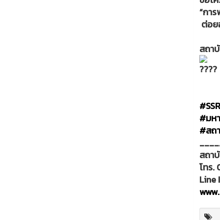
“การพ
ต่อยอ
สถาบั
#SS
#มหาว
#สถา
____
สถาบั
โทร. 
Line 
www.i