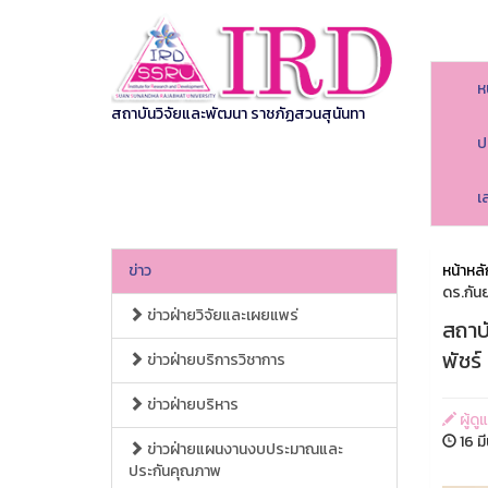
ห
สถาบันวิจัยและพัฒนา ราชภัฏสวนสุนันทา
ป
เ
ข่าว
หน้าหลั
ดร.กัน
ข่าวฝ่ายวิจัยและเผยแพร่
สถาบ
พัชร
ข่าวฝ่ายบริการวิชาการ
ข่าวฝ่ายบริหาร
ผู้ด
16 ม
ข่าวฝ่ายแผนงานงบประมาณและ
ประกันคุณภาพ