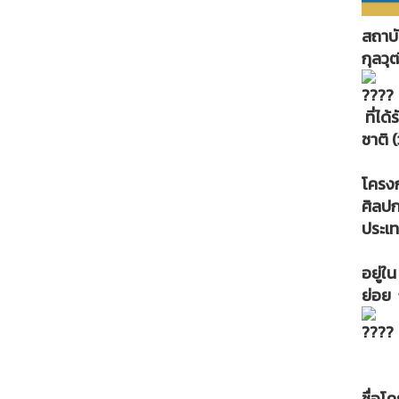
สถาบั
กุลวุ
ที่ได
ชาติ (
โครงก
ศิลป
ประเท
อยู่ใ
ย่อย 
ชื่อโ