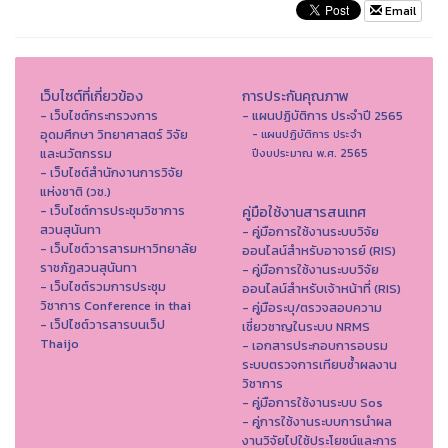
Email
เว็บไซต์ที่เกี่ยวข้อง
การประกันคุณภาพ
- เว็บไซต์กระทรวงการ
- แผนปฏิบัติการ ประจำปี 2565
อุดมศึกษา วิทยาศาสตร์ วิจัย
- แผนปฏิบัติการ ประจำ
และนวัตกรรม
ปีงบประมาณ พ.ศ. 2565
- เว็บไซต์สำนักงานการวิจัย
แห่งชาติ (วช.)
- เว็บไซต์การประชุมวิชาการ
คู่มือใช้งานสารสนเทศ
สวนสุนันทา
- คู่มือการใช้งานระบบวิจัย
- เว็บไซต์วารสารมหาวิทยาลัย
ออนไลน์สำหรับอาจารย์ (RIS)
ราชภัฏสวนสุนันทา
- คู่มือการใช้งานระบบวิจัย
- เว็บไซต์รวมการประชุม
ออนไลน์สำหรับเจ้าหน้าที่ (RIS)
วิชาการ Conference in thai
- คู่มือระบุ/ตรวจสอบความ
- เว็ปไซต์วารสารบนเว็ป
เชี่ยวชาญในระบบ NRMS
Thaijo
- เอกสารประกอบการอบรม
ระบบตรวจการเทียบซ้ำผลงาน
วิชาการ
- คู่มือการใช้งานระบบ Sos
- คู่การใช้งานระบบการนำผล
งานวิจัยไปใช้ประโยชน์และการ