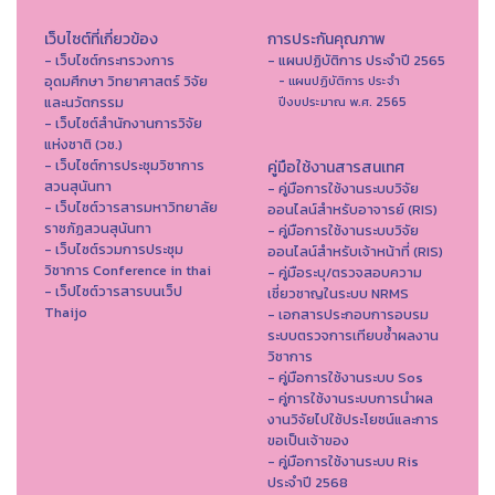
เว็บไซต์ที่เกี่ยวข้อง
การประกันคุณภาพ
- เว็บไซต์กระทรวงการ
- แผนปฏิบัติการ ประจำปี 2565
อุดมศึกษา วิทยาศาสตร์ วิจัย
- แผนปฏิบัติการ ประจำ
และนวัตกรรม
ปีงบประมาณ พ.ศ. 2565
- เว็บไซต์สำนักงานการวิจัย
แห่งชาติ (วช.)
- เว็บไซต์การประชุมวิชาการ
คู่มือใช้งานสารสนเทศ
สวนสุนันทา
- คู่มือการใช้งานระบบวิจัย
- เว็บไซต์วารสารมหาวิทยาลัย
ออนไลน์สำหรับอาจารย์ (RIS)
ราชภัฏสวนสุนันทา
- คู่มือการใช้งานระบบวิจัย
- เว็บไซต์รวมการประชุม
ออนไลน์สำหรับเจ้าหน้าที่ (RIS)
วิชาการ Conference in thai
- คู่มือระบุ/ตรวจสอบความ
- เว็ปไซต์วารสารบนเว็ป
เชี่ยวชาญในระบบ NRMS
Thaijo
- เอกสารประกอบการอบรม
ระบบตรวจการเทียบซ้ำผลงาน
วิชาการ
- คู่มือการใช้งานระบบ Sos
- คู่การใช้งานระบบการนำผล
งานวิจัยไปใช้ประโยชน์และการ
ขอเป็นเจ้าของ
- คู่มือการใช้งานระบบ Ris
ประจำปี 2568