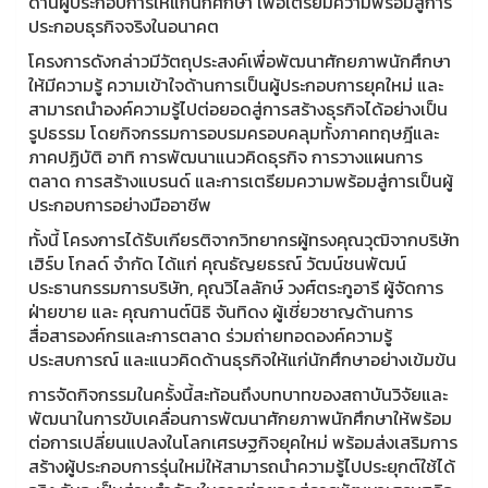
ด้านผู้ประกอบการให้แก่นักศึกษา เพื่อเตรียมความพร้อมสู่การ
ประกอบธุรกิจจริงในอนาคต
โครงการดังกล่าวมีวัตถุประสงค์เพื่อพัฒนาศักยภาพนักศึกษา
ให้มีความรู้ ความเข้าใจด้านการเป็นผู้ประกอบการยุคใหม่ และ
สามารถนำองค์ความรู้ไปต่อยอดสู่การสร้างธุรกิจได้อย่างเป็น
รูปธรรม โดยกิจกรรมการอบรมครอบคลุมทั้งภาคทฤษฎีและ
ภาคปฏิบัติ อาทิ การพัฒนาแนวคิดธุรกิจ การวางแผนการ
ตลาด การสร้างแบรนด์ และการเตรียมความพร้อมสู่การเป็นผู้
ประกอบการอย่างมืออาชีพ
ทั้งนี้ โครงการได้รับเกียรติจากวิทยากรผู้ทรงคุณวุฒิจากบริษัท
เฮิร์บ โกลด์ จำกัด ได้แก่ คุณธัญยธรณ์ วัฒน์ชนพัฒน์
ประธานกรรมการบริษัท, คุณวิไลลักษ์ วงศ์ตระกูอารี ผู้จัดการ
ฝ่ายขาย และ คุณกานต์นิธิ จันทิดง ผู้เชี่ยวชาญด้านการ
สื่อสารองค์กรและการตลาด ร่วมถ่ายทอดองค์ความรู้
ประสบการณ์ และแนวคิดด้านธุรกิจให้แก่นักศึกษาอย่างเข้มข้น
การจัดกิจกรรมในครั้งนี้สะท้อนถึงบทบาทของสถาบันวิจัยและ
พัฒนาในการขับเคลื่อนการพัฒนาศักยภาพนักศึกษาให้พร้อม
ต่อการเปลี่ยนแปลงในโลกเศรษฐกิจยุคใหม่ พร้อมส่งเสริมการ
สร้างผู้ประกอบการรุ่นใหม่ให้สามารถนำความรู้ไปประยุกต์ใช้ได้