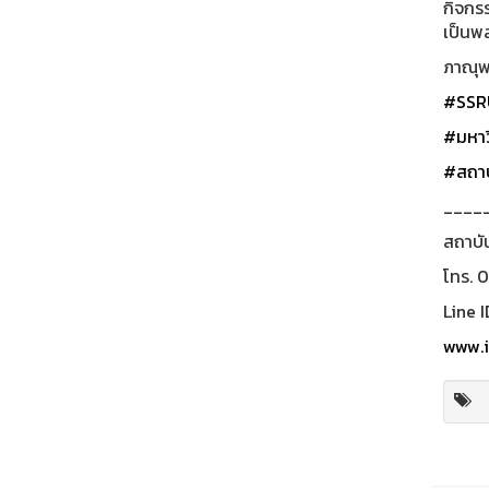
กิจกร
เป็นพ
ภาณุพง
#SSR
#มหาว
#สถาบ
____
สถาบั
โทร. 
Line I
www.i