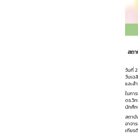
สถาบ
วันที
วันเฉ
และสำน
ในการ
ดร.วิ
นักศึ
สถาบั
อาจารย
เกียรต