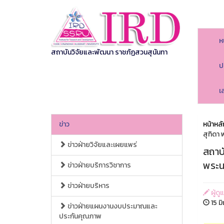
ห
สถาบันวิจัยและพัฒนา ราชภัฏสวนสุนันทา
ป
เ
ข่าว
หน้าหลั
สุทิดา
ข่าวฝ่ายวิจัยและเผยแพร่
สถาบ
พระน
ข่าวฝ่ายบริการวิชาการ
ข่าวฝ่ายบริหาร
ผู้ด
15 ม
ข่าวฝ่ายแผนงานงบประมาณและ
ประกันคุณภาพ