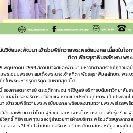
ันวิจัยและพัฒนา เข้าร่วมพิธีถวายพระพรชัยมงคล เนื่องในโอ
ทิดา พัชรสุธาพิมลลักษณ พระบ
่ 29 พฤษภาคม 2569 สถาบันวิจัยและพัฒนา มหาวิทยาลัยราชภัฏสวนสุนั
ลิมพระชนมพรรษา สมเด็จพระนางเจ้าสุทิดา พัชรสุธาพิมลลักษณ พระบรม
ึกในพระมหากรุณาธิคุณอันหาที่สุดมิได้
นี้ รองศาสตราจารย์ ดร.ชุติกาญจน์ ศรีวิบูลย์ อธิการบดีมหาวิทยาลั
ทยา เมฆขำ รองอธิการบดีฝ่ายแผนงานและประกันคุณภาพ เป็นประธานในพ
กษา เข้าร่วมพิธีถวายพระพรชัยมงคล พร้อมลงนามถวายพระพรโดยพร้อ
นวิจัยและพัฒนา นำโดย ผู้ช่วยศาสตราจารย์ ดร.มรกต วรชัยรุ่งเรือง 
์วิสุทธิ์ ศิริพรนพคุณ รองผู้อำนวยการฝ่ายบริหาร พร้อมด้วยบุคลากรส
ิยศ อาคาร 31 ชั้น 1 สำนักงานอธิการบดี มหาวิทยาลัยราชภัฏสวนสุนันท