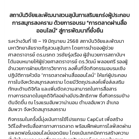
สถาบันวิจัยและพัฒนาสวนสุนันทาเสริมแกร่งผู้ประกอบ
การสมุทรสงคราม ด้วยการอบรม “การตลาดผ่านสื่อ
ออนไลน์” สู่การพัฒนาที่ยั่งยืน
ระหว่างวันที่ 18 – 19 มิถุนายน 2568 สถาบันวิจัยและพัฒนา
มหาวิทยาลัยราชภัฏสวนสุนันทา โดยการนำของผู้ช่วย
ศาสตราจารย์ ดร.มรกต วรชัยรุ่งเรือง ผู้อำนวยการสถาบันฯ
ได้มอบหมายให้ผู้ช่วยศาสตราจารย์ ดร.วัฒน์ พลอยศรี รองผู้
อำนวยการฝ่ายบริการวิชาการ ลงพื้นที่จัดกิจกรรมอบรมเชิง
ปฏิบัติการหัวข้อ “การตลาดผ่านสื่อออนไลน์” ให้แก่ผู้ประกอบ
การในจังหวัดสมุทรสงคราม โดยมีวัตถุประสงค์เพื่อส่งเสริม
ทักษะด้านดิจิทัล และเพิ่มขีดความสามารถในการสื่อสาร
ทางการตลาดในยุคดิจิทัลอย่างมีประสิทธิภาพ ซึ่งกิจกรรมข้าง
ต้นจัดขึ้น ณ โรงแรมอัมพวาน่านอน ตำบลอัมพวา อำเภอ
อัมพวา จังหวัดสมุทรสงคราม
กิจกรรมในครั้งนี้มุ่งเน้นการใช้โปรแกรม CapCut เพื่อสร้าง
วิดีโอสำหรับสื่อสารทางการตลาด พร้อมฝึกฝนการไลฟ์สดผ่าน
แพลตฟอร์มออนไลน์ยอดนิยม โดยเน้นเทคนิคการสร้างความ