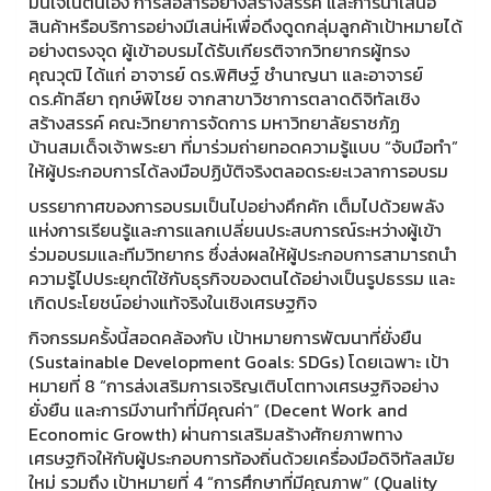
มั่นใจในตนเอง การสื่อสารอย่างสร้างสรรค์ และการนำเสนอ
สินค้าหรือบริการอย่างมีเสน่ห์เพื่อดึงดูดกลุ่มลูกค้าเป้าหมายได้
อย่างตรงจุด ผู้เข้าอบรมได้รับเกียรติจากวิทยากรผู้ทรง
คุณวุฒิ ได้แก่ อาจารย์ ดร.พิศิษฐ์ ชำนาญนา และอาจารย์
ดร.คัทลียา ฤกษ์พิไชย จากสาขาวิชาการตลาดดิจิทัลเชิง
สร้างสรรค์ คณะวิทยาการจัดการ มหาวิทยาลัยราชภัฏ
บ้านสมเด็จเจ้าพระยา ที่มาร่วมถ่ายทอดความรู้แบบ “จับมือทำ”
ให้ผู้ประกอบการได้ลงมือปฏิบัติจริงตลอดระยะเวลาการอบรม
บรรยากาศของการอบรมเป็นไปอย่างคึกคัก เต็มไปด้วยพลัง
แห่งการเรียนรู้และการแลกเปลี่ยนประสบการณ์ระหว่างผู้เข้า
ร่วมอบรมและทีมวิทยากร ซึ่งส่งผลให้ผู้ประกอบการสามารถนำ
ความรู้ไปประยุกต์ใช้กับธุรกิจของตนได้อย่างเป็นรูปธรรม และ
เกิดประโยชน์อย่างแท้จริงในเชิงเศรษฐกิจ
กิจกรรมครั้งนี้สอดคล้องกับ เป้าหมายการพัฒนาที่ยั่งยืน
(Sustainable Development Goals: SDGs) โดยเฉพาะ เป้า
หมายที่ 8 “การส่งเสริมการเจริญเติบโตทางเศรษฐกิจอย่าง
ยั่งยืน และการมีงานทำที่มีคุณค่า” (Decent Work and
Economic Growth) ผ่านการเสริมสร้างศักยภาพทาง
เศรษฐกิจให้กับผู้ประกอบการท้องถิ่นด้วยเครื่องมือดิจิทัลสมัย
ใหม่ รวมถึง เป้าหมายที่ 4 “การศึกษาที่มีคุณภาพ” (Quality