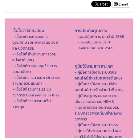
Email
เว็บไซต์ที่เกี่ยวข้อง
การประกันคุณภาพ
- เว็บไซต์กระทรวงการ
- แผนปฏิบัติการ ประจำปี 2565
อุดมศึกษา วิทยาศาสตร์ วิจัย
- แผนปฏิบัติการ ประจำ
และนวัตกรรม
ปีงบประมาณ พ.ศ. 2565
- เว็บไซต์สำนักงานการวิจัย
แห่งชาติ (วช.)
- เว็บไซต์การประชุมวิชาการ
คู่มือใช้งานสารสนเทศ
สวนสุนันทา
- คู่มือการใช้งานระบบวิจัย
- เว็บไซต์วารสารมหาวิทยาลัย
ออนไลน์สำหรับอาจารย์ (RIS)
ราชภัฏสวนสุนันทา
- คู่มือการใช้งานระบบวิจัย
- เว็บไซต์รวมการประชุม
ออนไลน์สำหรับเจ้าหน้าที่ (RIS)
วิชาการ Conference in thai
- คู่มือระบุ/ตรวจสอบความ
- เว็ปไซต์วารสารบนเว็ป
เชี่ยวชาญในระบบ NRMS
Thaijo
- เอกสารประกอบการอบรม
ระบบตรวจการเทียบซ้ำผลงาน
วิชาการ
- คู่มือการใช้งานระบบ Sos
- คู่การใช้งานระบบการนำผล
งานวิจัยไปใช้ประโยชน์และการ